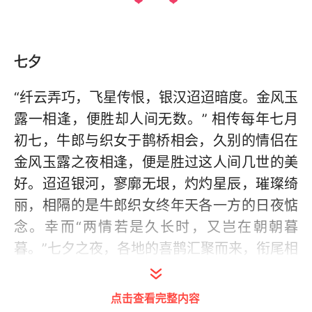
七夕
“纤云弄巧，飞星传恨，银汉迢迢暗度。金风玉
露一相逢，便胜却人间无数。” 相传每年七月
初七，牛郎与织女于鹊桥相会，久别的情侣在
金风玉露之夜相逢，便是胜过这人间几世的美
好。迢迢银河，寥廓无垠，灼灼星辰，璀璨绮
丽，相隔的是牛郎织女终年天各一方的日夜惦
念。幸而“两情若是久长时，又岂在朝朝暮
暮。”七夕之夜，各地的喜鹊汇聚而来，衔尾相
接，构筑鹊桥，由此成就一段佳话。鹊桥也成
了情侣间脉脉真情流淌的意象。
点击查看完整内容