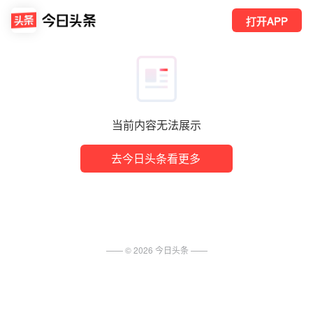
打开APP
当前内容无法展示
去今日头条看更多
—— ©
2026
今日头条
——