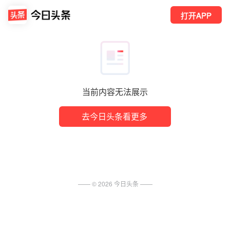
打开APP
当前内容无法展示
去今日头条看更多
—— ©
2026
今日头条
——