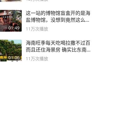
这一站的博物馆盲盒开的是海
盐博物馆，没想到竟然这么好
逛！
01:49
11万
次播放
海南旺季每天吃喝拉撒不过百
而且还住海景房 确实比东南
亚合适
01:06
11万
次播放