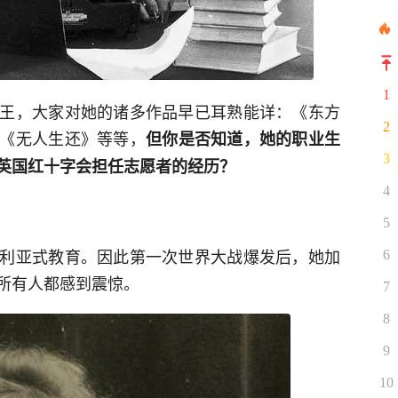
1
王，大家对她的诸多作品早已耳熟能详：《东方
2
《无人生还》等等，
但你是否知道，她的职业生
3
英国红十字会担任志愿者的经历？
4
5
利亚式教育。因此第一次世界大战爆发后，她加
6
所有人都感到震惊。
7
8
9
10