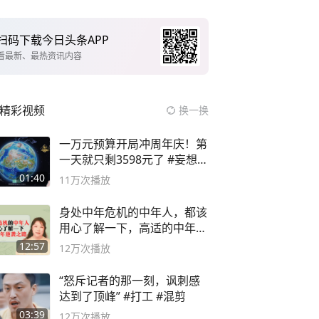
扫码下载今日头条APP
看最新、最热资讯内容
精彩视频
换一换
一万元预算开局冲周年庆！第
一天就只剩3598元了 #妄想山
海
01:40
11万
次播放
身处中年危机的中年人，都该
用心了解一下，高适的中年逆
袭之路
12:57
12万
次播放
“怒斥记者的那一刻，讽刺感
达到了顶峰” #打工 #混剪
03:39
12万
次播放