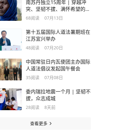
南苏丹独立15周年 | 穿越冲
突、坚韧不拔、满怀希望的人
道历程
68
阅读
07月13日
第十五届国际人道法暑期班在
江苏宜兴举办
48
阅读
07月20日
中国常驻日内瓦使团主办国际
人道法倡议发起国午餐会
35
阅读
07月08日
委内瑞拉地震一个月 | 坚韧不
拔，众志成城
28
阅读
8天前
查看更多