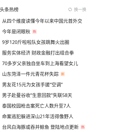
头条热榜
换一换
从四个维度读懂今年以来中国元首外交
今年是闭眼秋
9岁120斤啦啦队女孩跳舞火出圈
服务实体经济 财政金融打出组合拳
70多岁父亲独自坐车到上海看望女儿
山东菏泽一件元青花杯失踪
男友花15元为女孩手搓“空调”
男子赴曼谷收“生意回款”失联58天
泰国校园枪击案死亡人数升至7人
命案逃犯躲进深山21年活得像野人
台风白海豚或吞并鲸鱼 登陆地点更新