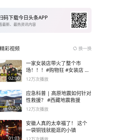
扫码下载今日头条APP
看最新、最热资讯内容
精彩视频
换一换
一家女装店带火了整个市
场！！！#购物狂 #女装店 #
高品质女装
02:00
12万
次播放
应急科普 | 高原地震如何针对
性救援？ #西藏地震救援
02:20
12万
次播放
安徽人真的太幸福了！ 这个
一袋铜钱就能逛的小镇
01:03
12万
次播放