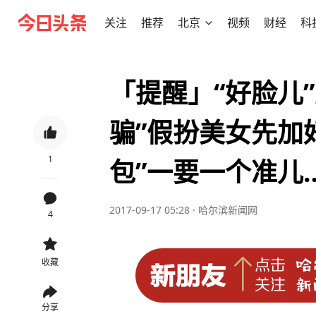
关注
推荐
北京
视频
财经
科
「提醒」“好脸儿
骗”假扮美女先加
1
包”一要一个准儿
2017-09-17 05:28
·
哈尔滨新闻网
4
收藏
分享