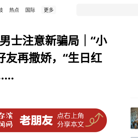
技
热点
国际
更多
”男士注意新骗局｜“小
好友再撒娇，“生日红
……