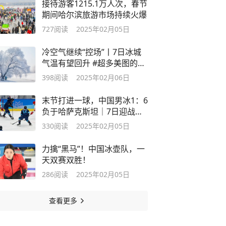
接待游客1215.1万人次，春节
期间哈尔滨旅游市场持续火爆
727
阅读
2025年02月05日
冷空气继续“控场”丨7日冰城
气温有望回升 #超多美图的天
气预报
398
阅读
2025年02月06日
末节打进一球，中国男冰1：6
负于哈萨克斯坦｜7日迎战泰
国队
330
阅读
2025年02月05日
力擒“黑马”！中国冰壶队，一
天双赛双胜！
286
阅读
2025年02月05日
查看更多