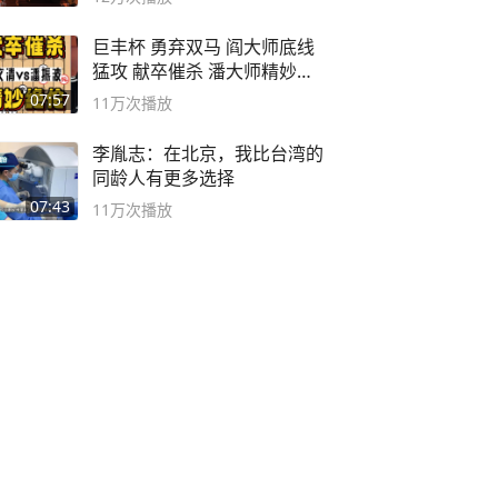
巨丰杯 勇弃双马 阎大师底线
猛攻 献卒催杀 潘大师精妙入
局
07:57
11万
次播放
李胤志：在北京，我比台湾的
同龄人有更多选择
07:43
11万
次播放