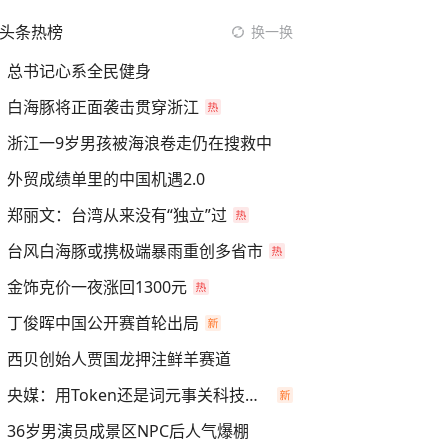
头条热榜
换一换
总书记心系全民健身
白海豚将正面袭击贯穿浙江
浙江一9岁男孩被海浪卷走仍在搜救中
外贸成绩单里的中国机遇2.0
郑丽文：台湾从来没有“独立”过
台风白海豚或携极端暴雨重创多省市
金饰克价一夜涨回1300元
丁俊晖中国公开赛首轮出局
西贝创始人贾国龙押注鲜羊赛道
央媒：用Token还是词元事关科技话语权
36岁男演员成景区NPC后人气爆棚