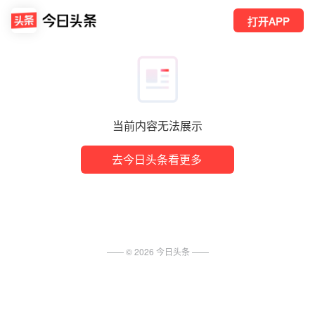
打开APP
当前内容无法展示
去今日头条看更多
—— ©
2026
今日头条
——