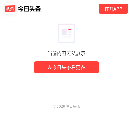
打开APP
当前内容无法展示
去今日头条看更多
—— ©
2026
今日头条
——