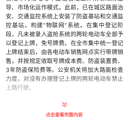
导、市场化运作模式。此前，已在城区路面治
安、交通监控系统上安装了防盗基站和交通监
控基站，构建“物联网”系统。在集中登记阶
段，凡未被录入盗抢系统的两轮电动车全部予
以登记上牌，免号牌费。在全市集中统一登记
上牌结束后，由各电动车销售网点实行带牌销
售，并按规定收取号牌成本费、防盗装置费、
3年防盗保险费等。公安机关将加大路面检查
力度，对没有办理登记上牌的两轮电动车禁止
上路行驶。
衡阳市各县市区也将逐步推进这项工作。
点击查看完整内容