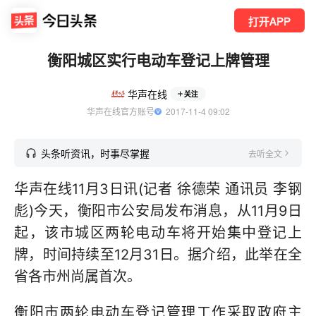
打开APP
衡阳城区实行电动车登记上牌管理
华声在线
关注
华声在线官方账号
  2017-11-4 09:02
头条听资讯，时事尽掌握
去听全文
华声在线11月3日讯(记者 徐德荣 通讯员 李钢
彪)今天，衡阳市公安局发布消息，从11月9日
起，该市城区两轮电动车将开始集中登记上
牌，时间持续至12月31日。据介绍，此举在全
省各市州尚属首次。
衡阳市两轮电动车登记管理工作采取政府主