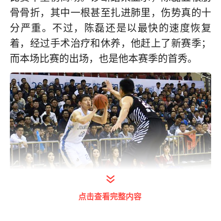
骨骨折，其中一根甚至扎进肺里，伤势真的十
分严重。不过，陈磊还是以最快的速度恢复
着，经过手术治疗和休养，他赶上了新赛季；
而本场比赛的出场，也是他本赛季的首秀。
点击查看完整内容