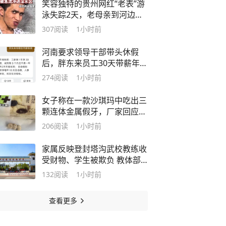
笑容独特的贵州网红“老表”游
泳失踪2天，老母亲到河边焦
急呼唤，当地多方搜救中，弟
307
阅读
1小时前
弟：哥哥在浅水区被急流冲进
深水区
河南要求领导干部带头休假
后，胖东来员工30天带薪年假
引热议，还有10天“不开心
274
阅读
1小时前
假”，于东来曾带高管出游两
个月，建议年休假至少20天至
女子称在一款沙琪玛中吃出三
40天
颗连体金属假牙，厂家回应：
高度重视，已启动内部核查，
206
阅读
1小时前
但对真实性持怀疑态度
家属反映登封塔沟武校教练收
受财物、学生被欺负 教体部
门：已介入协商处理
132
阅读
1小时前
查看更多