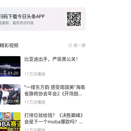
扫码下载今日头条APP
看最新、最热资讯内容
精彩视频
换一换
比亚迪出手，严惩黑公关！
01:20
11万
次播放
“一缕东方韵 感受南国美”海南
省旗袍协会年会2《开场鼓》
二团
03:16
11万
次播放
打排位就给钱？《决胜巅峰》
会是下一个moba爆款吗？#
决胜巅峰
03:33
11万
次播放