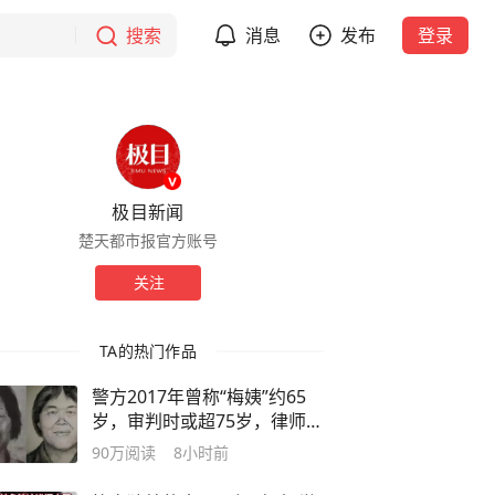
搜索
消息
发布
登录
极目新闻
楚天都市报官方账号
关注
TA的热门作品
警方2017年曾称“梅姨”约65
岁，审判时或超75岁，律师解
读：满75周岁不适用死刑，以
90万
阅读
8小时前
特别残忍手段致人死亡的除外