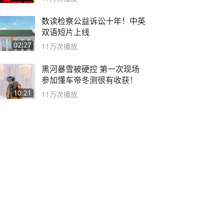
数读检察公益诉讼十年！中英
双语短片上线
02:27
11万
次播放
黑河暴雪被硬控 第一次现场
参加懂车帝冬测很有收获！
10:21
11万
次播放