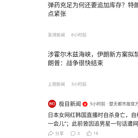
弹药充足为何还要追加库存？特
点紧张
澎湃新闻
8小时前
涉霍尔木兹海峡，伊朗新方案拟
朗普：战争很快结束
上观新闻
3小时前
极目新闻
5小时前
·
楚天都市报官
日本女网红韩国直播时自杀身亡，自
一会儿”；此前曾因追男星一句话遭网
时间8月5日凌晨，一名居住在韩国的
分享
3
18