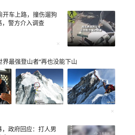
进行直播时自杀身亡，整
na是韩国男团ENHYPE
偷开车上路，撞伤遛狗
YPEN美国巡演期间，她
荡，警方介入调查
力未果，随后西村力在直
注”，粉丝对号入座锁定M
月1日Mina发文道歉并宣
炫耀"，网暴进一步升
“世界最强登山者”再也没能下山
边哭边说“活着的意义都没有
约30分钟后用绳索自尽，
网络求助，警方于凌晨5时
察署正调查具体经过和死
就是与偶像ENHYPEN的
 截至目前，ENHYPEN
事件曝光后，大量网友对网
言语攻击可能造成严重伤
暴，政府回应：打人男
，避免让网络暴力成为压