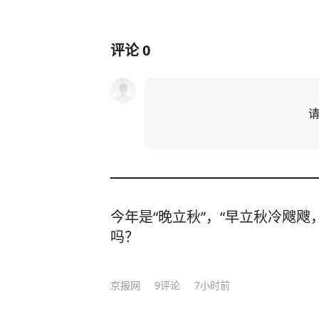
评论
0
今年是“晚立秋”，“早立秋冷飕飕
吗？
京报网
9
评论
7小时前