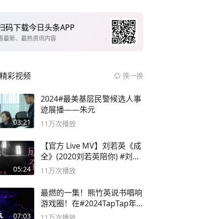
扫码下载今日头条APP
看最新、最热资讯内容
精彩视频
换一换
2024#最美基层民警候选人事
迹展播——朱元
03:21
11万
次播放
【官方 Live MV】刘若英《成
全》(2020刘若英陪你) #刘若
英 #成全
05:24
11万
次播放
最燃的一集！熊竹英说书唱响
游戏圈！在#2024TapTap年
度游戏大赏
07:03
11万
次播放