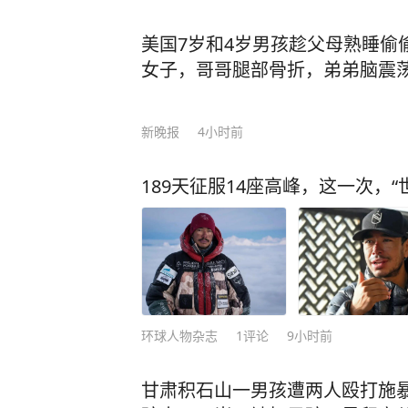
尔龙山区汉江路洞一处公寓式住宅内
个过程被直播画面完整记录。 据悉，Mi
美国7岁和4岁男孩趁父母熟睡偷
N成员西村力的资深粉丝。7月底ENH
女子，哥哥腿部骨折，弟弟脑震
托队友金善禹转交向日葵道具给西村
播中隐晦批评“某些粉丝只想要个人关
新晚报
4小时前
ina，发起大规模人肉搜索与网暴。 8
布退圈，但因附上与西村力合照被批"
189天征服14座高峰，这一次，
级。 8月5日凌晨，Mina在直播中
了”“好可怕，本来还想多活一会儿”，
全程被直播。朋友报警，多名网友在
33分赶到时她已身亡。首尔龙山警
因。值得注意的是，她所居住的地方，
经纪公司HYBE位于一样的首尔龙山区。
环球人物杂志
1
评论
9小时前
所属经纪公司HYBE尚未公开回应。
络暴力展开讨论。许多人表示，网络
甘肃积石山一男孩遭两人殴打施
害，呼吁网友在发表言论时保持理性