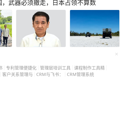
民警早就在蹲守这个诈骗团
国，武器必须撤走，日本占领不算数
天，整个团伙被一锅端
不用再继续筹钱填无底
。 他一开始也想过拒绝转
收到自己的不雅视频，往
硬扛？对方拿捏的就是这
更不敢报警。 他以为是和
对面突然挂断，没等他反
书
专利管理便捷化
管理层培训工具
课程制作工具精
服的完整录像，还有他手
客户关系管理与
CRM与飞书：
CRM管理系统
的女声，也换成了糙汉的
慌，他当时脑子一片空白，
少钱他都答应，自己存款
虑别的解决办法。 说起来
夜失眠睡不着，想找点乐
亮女生，又听到主播甜腻
刺激，反正也没人知道。