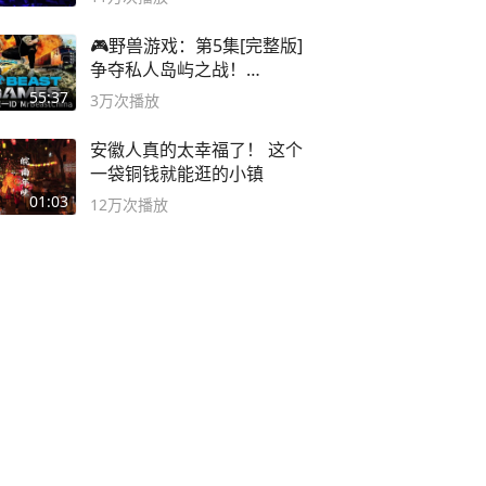
🎮野兽游戏：第5集[完整版]
争夺私人岛屿之战！
#MrBeastChina
55:37
3万
次播放
安徽人真的太幸福了！ 这个
一袋铜钱就能逛的小镇
01:03
12万
次播放