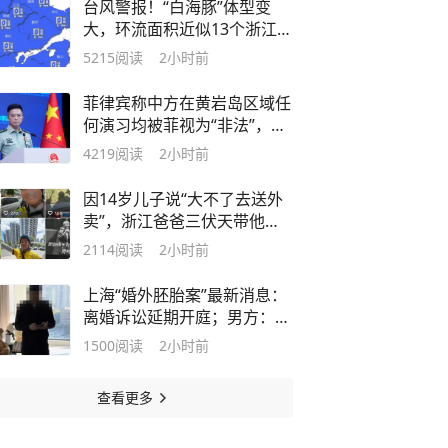
台风警报！“白海豚”体型变
大，环流面积近似13个浙江！
预计在苍南到象山一带沿海登
5215
阅读
2小时前
陆，宁波最新通知：全部停
运、关闭！周末非必要不出门
菲律宾称中方在黄岩岛区域任
何演习均被菲视为“非法”，国
防部：对任何闹海挑衅、制造
4219
阅读
2小时前
事端的图谋，中国军队都将予
以坚决有力反制
因14岁儿子说“大不了去送外
卖”，浙江爸爸三伏天带他当
外卖员，仅负责接送和提供
2114
阅读
2小时前
100元资金，其他由儿子负
责；20天后意外修复父子关系
上海“婚外胚胎案”最新消息：
离婚诉讼延期开庭；男方：家
庭主妇凭什么分我的钱，女
1500
阅读
2小时前
方：伤害与身份无关，出轨才
是根源，希望平淡地活下去
查看更多