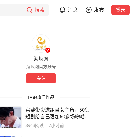
搜索
消息
发布
登录
海峡网
海峡网官方账号
关注
TA的热门作品
富婆带资进组当女主角，50集
短剧给自己强加60多场吻戏，
男演员钟宇飞崩溃自曝：自己
8943
阅读
2小时前
刚入行不敢得罪，只能强忍着
拍完