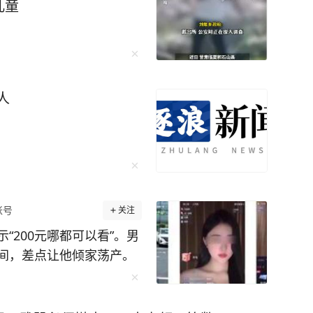
儿童
振武律师发文：人们常说，
片雪花也都会为自己曾经
追星时的一点争议；但真
模糊地说了一句“有些人不
实并没有点名，所以责怪偶
人
座了，锁定了Mina。于
她道歉、退圈，依然被追
是“一个人被骂死”那么
） 更多精彩资讯请在应用
权请勿转载，欢迎提供新
线027-86777777。
账号
关注
“200元哪都可以看”。男
间，差点让他倾家荡产。
部转到了对方账户，一分
个网贷平台申请额度，要