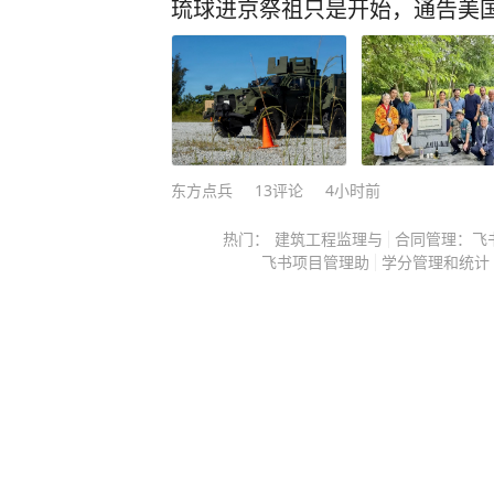
他把借来的钱也一并打过去。 还好
琉球进京祭祖只是开始，通告美
伙，就在他准备提交网贷申请的前一
了。他那段不雅视频没有流出去，也
洞，总算是保住了剩下的积蓄和名声
钱，可一想到亲戚朋友、同事领导都
后在当地根本抬不起头，哪还有勇气
种要面子的心理，吃准了他不敢声张
东方点兵
13
评论
4小时前
漂亮主播的私密视频聊天，聊到一半
热门：
建筑工程监理与
合同管理：飞
应过来，对方就发来了他刚才脱光衣
飞书项目管理助
学分管理和统计
机里全部通讯录的截图。之前娇滴滴
凶狠嗓音。 换做谁遇到这种事都得
只想着怎么把视频压下来。对方要多
不够就想着去借网贷，压根没心思考
他本来也没什么过分的想法，就是半
子打发时间。刷到直播间封面上的漂
的声音，脑子一热就想着花点钱找点