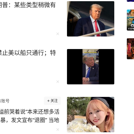
朗普：某些类型稍微有
禁止美以船只通行；特
方账号
关注
缢前哭着说“本来还想多活
暴，发文宣布“退圈” 当地
20多岁日本籍女网红在首