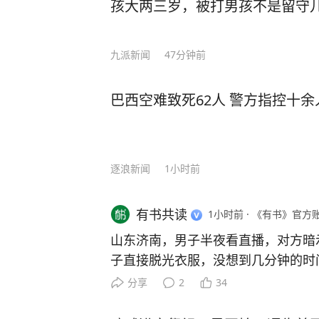
孩大两三岁，被打男孩不是留守
垮他人的最后一根稻草。 娱乐法李
没有一片雪花是无辜的，但现在每一
造雪而内疚吧。事情的起点，不过是
九派新闻
47分钟前
正点燃火药的，是不是偶像在直播中
享受舞台，只想博个人关注”，但其
巴西空难致死62人 警方指控十余
像似乎也理据不足。不过粉丝们对号入
是人肉、辱骂、职业羞辱铺天盖地。
着骂。最终在直播中崩溃自杀。但这不
简单。 （来源：封面新闻、荔枝新闻
逐浪新闻
1小时前
市场下载“极目新闻”客户端，未经授
闻线索，一经采纳即付报酬。24小时报料热
有书共读
1小时前
·
《有书》官方
山东济南，男子半夜看直播，对方暗示
子直接脱光衣服，没想到几分钟的时
他卡里仅有的2万块存款，分14次全
分享
2
34
不剩。对方还不肯罢休，引导他去各