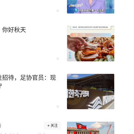
出于职责分工需要掌握数
是明显的重复劳动，只会
最后建立出了一套适合自己的学习体系。 比
员造成额外负担，还容易
的时间上网搜索名校学霸的学习方法，并整理了
。金湖县的整改抓住了关
，你好秋天
就牢牢记住背熟了4000个英语单词，超级牛！ 在
加持，让基层从“围着表格
记法”记笔记，用“三个一”精读法快速理解阅读，
言来看，让基层干部把精力用
…… 李柘远说：“学会正确的学
少一点“急急急”的催
能真正成为服务企业和群
入职全球顶尖投资银
工作人员成为“表哥表
学深造，28岁荣登福布斯精英榜，哈佛校长称他
性招待，足协官员：现
辑 周迹
守
谢说：“院长，谢谢你的赏识，但我来耶鲁是为了
验总结在《学习高手》中，这本书还获得央视点
速记忆的秘诀，再到调整心态的良方，他都一一
者
关注