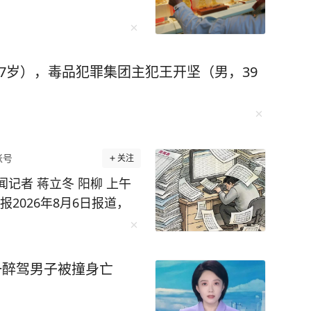
，珠海航展上展示的无人机航母、机器狗作战群，
7岁），毒品犯罪集团主犯王开坚（男，39
未来培养更多的“芯片大脑”。 李柘远成长
异，成绩没人管也一塌糊涂。好在外公的悉心教
法，重新对知识点进行梳理、总结，更关键的
 比如他运用“抽象+具象混搭
账号
关注
相结合，促进理解；联想记忆法、缩略词记忆法
闻记者 蒋立冬 阳柳 上午
2026年8月6日报道，
频繁向乡镇索要表格资料问
西楼》，同时刺激视觉和听觉，很快就记住了。
进行了整改：各科室不能
环播放词汇音频，直到自己睡去。通过这样的方
先在局里共享，能自己解
一路突飞猛进，成
一醉驾男子被撞身亡
平台，让企业诉求直达部
迎来了一个让无数
下沉走访明显增多。 这是
的保送名额。可李柘远却拒绝了清华的保送，选择裸