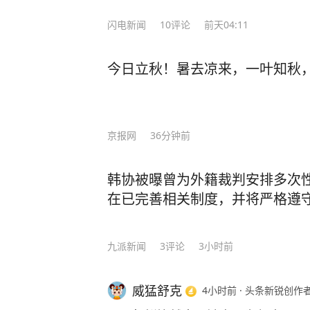
一起典型的为基层减负案例。各科室
考美国耶鲁！ 虽然对美国高考的知识一片空白，但李柘远依旧胸有成竹，他开始翻阅
闪电新闻
10
评论
前天04:11
据可以理解，但每一次都向基层索要
国内外学霸笔记，归纳总结各种方法，
打乱基层正常的工作节奏，给基层人
如，在英语这关难题上，他花了三天
助长作风虚浮、脱离实际的工作作风
今日立秋！暑去凉来，一叶知秋
一个“六步鸡血背单词法”，仅用10天
键：通过控制源头、精简流程、技术
逐步的复习中，李柘远还用“康奈尔笔
转”回归“围着实事干”。 从网友留
多感官刺激记忆把知识点记牢，”主题分类法“梳理逻辑
在察实情、解难题上，该加快步子了。
习方法是快速发展的关键。” 最终，李柘远以托福116分（距离满分只差四分）和SAT
京报网
36分钟前
报，多一点“沉下去”的走访，基层才
满分的成绩，成功获得了耶鲁大学的录取通知！ 耶鲁毕业后，他
众、推动发展的坚强阵地，避免一线
行高盛；25岁重返校园，考进哈佛大
韩协被曝曾为外籍裁判安排多次
姐”。 （图/蒋立冬 文/阳柳） 本期编
是“百年一遇的人才”。 美国学术界为了挽留他更是开出了千万年薪和美国绿卡的诱
在已完善相关制度，并将严格遵
惑，面对巨额奖金的诱惑，李柘远感
报效祖国，国我必须回。” 回国后，为了让更多的学弟学妹能够掌握学习的奥秘，李
柘远将自己十几年来的求学经历和经
九派新闻
3
评论
3小时前
赞，康辉也极力推荐。 在书中，他详尽地分享了5大模块、8大方法、100多种学习秘
籍，从如何精准定位学习漏洞，到快
威猛舒克
4小时前
·
头条新锐创作
娓娓道来。 书中每部分都进行了更为详细的拆分，讲解了100+学习方法。比如，如何