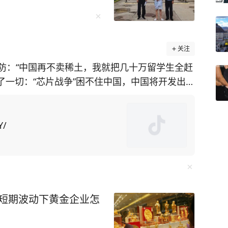
关注
防：“中国再不卖稀土，我就把几十万留学生全赶
透了一切：“芯片战争”困不住中国，中国将开发出自
施，美国在
土矿山却面临技术瓶颈。对此，美国为了给对华
国留学生为筹码，施压中
Y/
中方不妥协，美国可能驱逐“数万名在美中国留学
却不知此方法会
“绝对是这样。禁令迫使中国人在芯片制造等各个
，短期波动下黄金企业怎
出口管制便让F-35战机生产线告急。而“一带一
球经济动荡中稳如磐石。 还有无人机碾