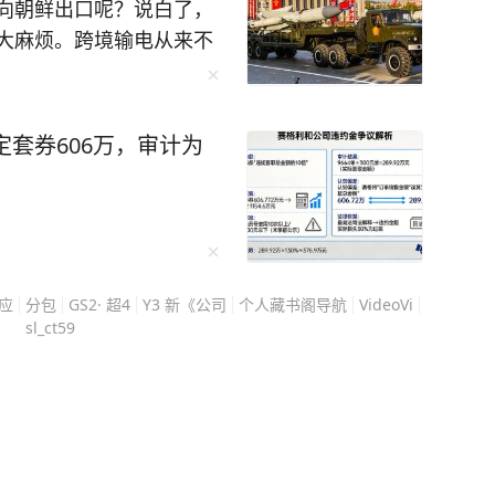
向朝鲜出口呢？说白了，
刺激记忆法，缩略词记忆法等，并给出了具体的
大麻烦。跨境输电从来不
种东西，看不见摸不着，
本保姆级的巧劲学习用书。 曾经李柘远的
性。 明明朝鲜比越南更
的学习方法后，仅用半年就补回了之前落下的知
，却一直没有向朝鲜送电,
定套券606万，审计为
10几万送孩子去
工业发展快，用电缺口不
手》效果好！（免责：本文不代表台海网观点）
通过跨境线路向越南卖
效学习能力：[图片]
，按度收费，合作多年没
缺电比越南还严重，平壤
工，需求更迫切，离我们
n应
分包
GS2· 超4
Y3 新《公司
个人藏书阁导航
VideoVi
中国一旦给朝鲜送电，就
sl_ct59
费收不收得回来”这种小
、反向绑架、战略底牌一
着，但过境的时候，带来
网扛不扛得住。 东北电
板那么简单，发电和用电