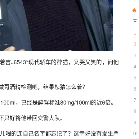
1
2
3
吉J6543*现代轿车的醉猫，又哭又笑的，问他
4
5
做哥酒精检测吧，结果您猜怎么着？
6
7
00ml，已经是醉驾标准80mg/100ml的近6倍。
8
下只好将他带回交警大队。
9
儿喝的连自己名字都忘记了？这幸好没有发生严
10