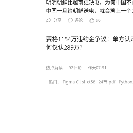
明明朝鲜比越南更缺电，为何中国不
提高记忆力教你联想记忆法，多感官
中国一旦给朝鲜送电，就会惹上一个
操作方法。 《学习高手》这套书，除了他的独家方法，也有国内外学霸和专家的秘
是“邻居缺电我拉闸”那么简单。电这
分享
评论
96
诀，100多个学习方法给你参考，完全是一
却有着极其严苛的物理属性和制度属
表妹，成绩一直是倒数，自从用了他
缺电，但中国跟越南之间有电力贸易
赛格1154万违约金争议：单方认
识，最后如愿考上了211大学，并顺利保研。 不是吹嘘！很多家长花
这个对比确实值得琢磨，越南这些年
何仅认289万？
辅导班，都不一定有买一本《学习高
小，中国南方电网早就跟越南并网，
点击下方即可下单，让孩子早日掌握高
电，这是正常的商业行为，明码标价
热点解读
92
评论
昨天07:31
什么大问题。 那问题就来了，朝鲜
晚上黑灯瞎火是常态，工厂动不动停
热门：
Figma C
sl_ct58
24节.pdf
Pytho
也更近，为啥偏偏不送？ 说白了，
会惹上一个大麻烦，这个麻烦不是“电
账，而是牵扯到电网安全、国际制裁
堆扯不清的事，电这东西看不见摸不
的麻烦比油和气都大得多。 先说电
网和朝鲜要是接上，那不是拉个插线