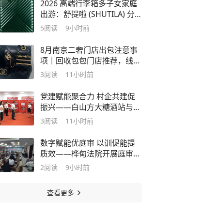
2026 高端行李箱多子女家庭
出游：舒提啦 (SHUTILA) 分
区储物优势梳理
5
阅读
9小时前
8月南京二奢门店出包注意事
项｜回收包包门店推荐，线下
实体店附靠谱地址
3
阅读
11小时前
党建赋能聚合力 村企共建促
振兴——白山方大糖酒站与浑
江区三道沟镇滴台村开展党建
3
阅读
11小时前
共建交流活动
数字赋能优庭审 以训促能提
质效——桦甸法院开展庭审记
录数字化改革专项培训
2
阅读
9小时前
查看更多