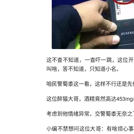
这不查不知道，一查吓一跳，这位开着
叫啥，答不知道，只知道小名。
咱民警蜀黍这一看，这样不行还是先
这位醉猫大哥，酒精竟然高达453mg/1
考虑到他情绪异常，交警蜀黍无奈之
小编不禁想问这位大哥：有啥烦心事