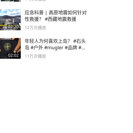
应急科普 | 高原地震如何针对
性救援？ #西藏地震救援
02:20
12万
次播放
年轻人为何喜欢上岛？ #石头
岛 #户外 #mugler #品牌 #足
球流氓
02:02
11万
次播放