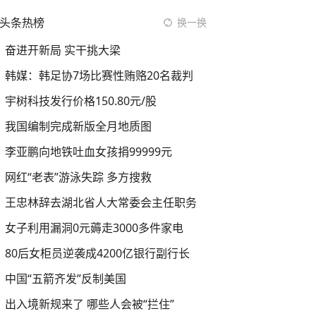
头条热榜
换一换
奋进开新局 实干挑大梁
韩媒：韩足协7场比赛性贿赂20名裁判
宇树科技发行价格150.80元/股
我国编制完成新版全月地质图
李亚鹏向地铁吐血女孩捐99999元
网红“老表”游泳失踪 多方搜救
王忠林辞去湖北省人大常委会主任职务
女子利用漏洞0元薅走3000多件家电
80后女柜员逆袭成4200亿银行副行长
中国“五箭齐发”反制美国
出入境新规来了 哪些人会被“拦住”