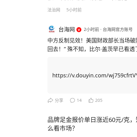
法治网
5小时前
台海网
2小时前
·
台海网官方账号
中方反制见效！美国财政部长当场破
回去！” 殊不知，比尔·盖茨早已看
主芯片，并通过规模制造优势赶超上来！ 中国近期对稀土出口实施反制措
稀土供应链上高度依赖中国，重启本
博弈找筹码，居然把矛头指向了中国留学生身上！ 美国以中
https://v.douyin.com/wj759cfrtV
国撤销稀土出口管制新规。他声称若
生”，并威胁在金融、软件等领域升级行动。 美国想威胁中国让步，
更加激发中国的爆发力！ 举例，CNN主持人曾询问科技禁令是否 “以一种奇怪的方式
分享
14
205
产生了相反的效果”，盖茨回应称：
方面全速前进。” 面对美国芯片封锁，中国3年实现半导体设备国产化率从12%跃至3
品牌足金报价单日涨近60元/克
5%；稀土加工产能占全球90%，一纸
么看市场？
路”合作、RCEP贸易圈扩容，更让中国在全