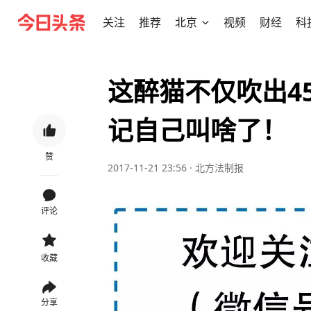
关注
推荐
北京
视频
财经
科
这醉猫不仅吹出45
记自己叫啥了！
赞
2017-11-21 23:56
·
北方法制报
评论
收藏
分享