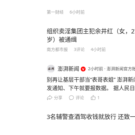
压：中国无人机成本只有美国的1%
第一财经
6小时前
让美军司令直呼“没法比”。 而我国如今之所以有这样的底气，就是因为有人才的支
撑！ 据悉，2024年中国高层次科技人才数量达32,511人，占全球的27.9%，位居全球
组织卖淫集团主犯余井红（女，2
首位。 当然，授人以鱼不如授人以渔。除了技术人才，还有一种更可贵的“文化战
岁）被通缉
士”。比如李柘远——用自己的方式，为国家
于一个特殊的家庭环境，自幼父母离
南方都市报
3
评论
4小时前
导下，李柘远改变以前死记硬背的方
是，外公让李柘远总结出一套属于自己的高效学习方法。
澎湃新闻
2小时前
·
澎湃新闻官方
法”，将预习遇到的陌生公式和例题
别再让基层干部当“表哥表姐” 澎湃新
等，把高中三年的知识点牢牢记住。 还有初高中时，李柘远应用“五大记忆法”，让学
发通知、下午就要报数据。 据人民日报
习事半功倍： 李柘远在中学背诵《水调歌头》和《相见欢》时，就配合听以这两首词
去年6月，江苏淮安金湖县工信局因
分享
评论
1
为蓝本的歌曲《明月几时有》《独上
题，被省级相关部门通报。随后当地
李柘远睡前会把MP3放在床头，循
随便发通知，需要先经过审核；数据
法，前一晚“听背”的单词已经记得非常牢固。 就这样，李柘远成绩
3名辅警查酒驾收钱就放行 还致
决的就不向基层索取；搭建直通企业
绩一直名列前茅，长期稳居年级第一的宝座。 高三时期，李柘远却
门。涉企报表大幅精简后，基层干部
人梦寐以求的机会 —— 清华大学