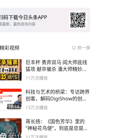
扫码下载今日头条APP
看最新、最热资讯内容
精彩视频
换一换
巨丰杯 勇弃双马 阎大师底线
猛攻 献卒催杀 潘大师精妙入
局
07:57
11万
次播放
科技与艺术的桥梁：专访跨界
创客，解码DigiShow的创新
之路
18:18
13万
次播放
蒋长扬：《国色芳华》里的
“神秘花鸟使”，到底是忠是
奸？
02:11
11万
次播放