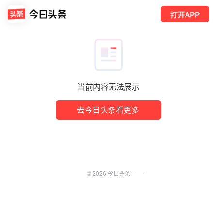
打开APP
当前内容无法展示
去今日头条看更多
—— ©
2026
今日头条
——