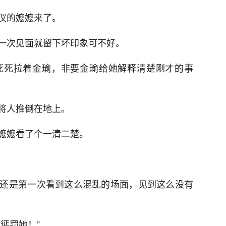
仪的嬷嬷来了。
一次见面就留下坏印象可不好。
死死拉着金瑜，非要金瑜给她解释清楚刚才的事
将人推倒在地上。
嬷嬷看了个一清二楚。
还是第一次看到这么混乱的场面，见到这么没有
惩罚她！”