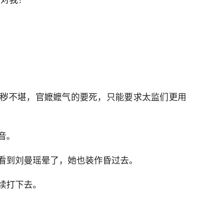
秽不堪，官嬷嬷气的要死，只能要求太监们更用
音。
看到刘曼瑶晕了，她也装作昏过去。
续打下去。