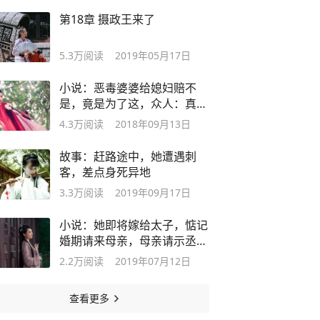
第18章 摄政王来了
5.3万
阅读
2019年05月17日
小说：恶毒婆婆给媳妇赔不
是，竟是为了这，众人：真不
要脸
4.3万
阅读
2018年09月13日
故事：赶路途中，她遭遇刺
客，差点身死异地
3.3万
阅读
2019年09月17日
小说：她即将嫁给太子，惦记
婚期请来母亲，母亲请示丞相
询问婚期
2.2万
阅读
2019年07月12日
查看更多