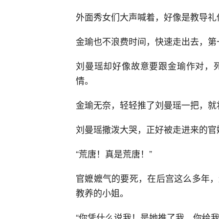
外面秀女们大声喊着，好像是教导礼
金瑜也不浪费时间，快速走出去，第
刘曼瑶却好像故意要跟金瑜作对，
情。
金瑜无奈，轻轻推了刘曼瑶一把，就
刘曼瑶撒泼大哭，正好被走进来的官
“荒唐！真是荒唐！”
官嬷嬷气的要死，在后宫这么多年，
教养的小姐。
“你凭什么说我！是她推了我，你给我