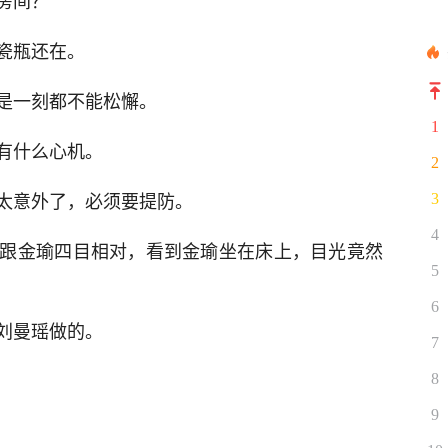
房间？
瓷瓶还在。
是一刻都不能松懈。
1
有什么心机。
2
太意外了，必须要提防。
3
4
跟金瑜四目相对，看到金瑜坐在床上，目光竟然
5
6
刘曼瑶做的。
7
8
9