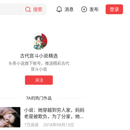
搜索
消息
发布
登录
古代宫斗小说精选
头条小说旗下账号，推送精彩古代
宫斗小说
关注
TA的热门作品
小说：她穿越到穷人家，妈妈
老是被欺负，为了分家，她使
出苦肉计
7万
阅读
2018年09月13日