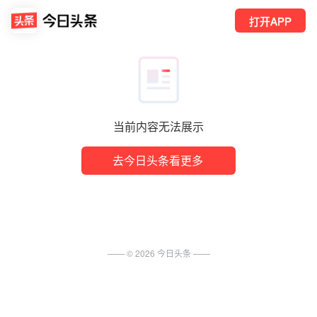
打开APP
当前内容无法展示
去今日头条看更多
—— ©
2026
今日头条
——