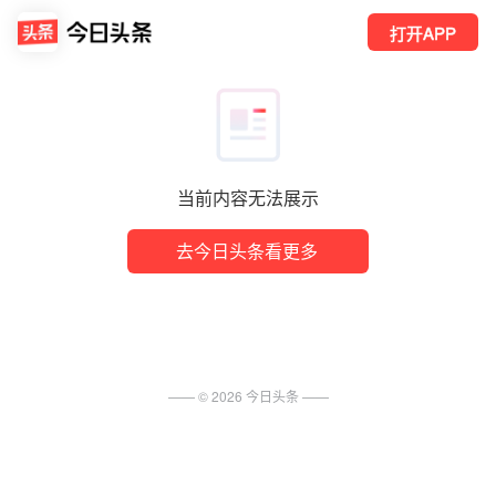
打开APP
当前内容无法展示
去今日头条看更多
—— ©
2026
今日头条
——