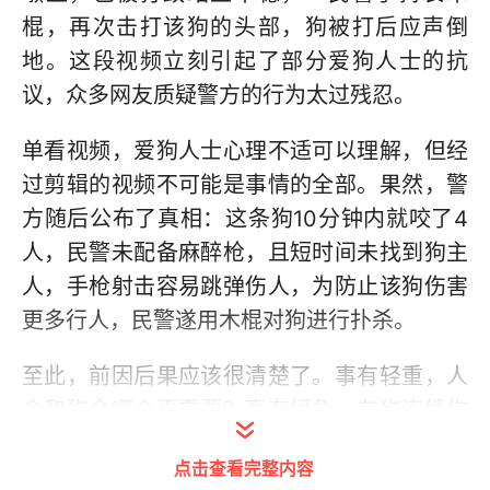
棍，再次击打该狗的头部，狗被打后应声倒
地。这段视频立刻引起了部分爱狗人士的抗
议，众多网友质疑警方的行为太过残忍。
单看视频，爱狗人士心理不适可以理解，但经
过剪辑的视频不可能是事情的全部。果然，警
方随后公布了真相：这条狗10分钟内就咬了4
人，民警未配备麻醉枪，且短时间未找到狗主
人，手枪射击容易跳弹伤人，为防止该狗伤害
更多行人，民警遂用木棍对狗进行扑杀。
至此，前因后果应该很清楚了。事有轻重，人
命和狗命哪个更重要？事有缓急，在狗连续伤
人的情况下果断扑杀有什么错？即使如此，爱
点击查看完整内容
狗人士的愤怒仍没有平息，多人前往现场祭奠