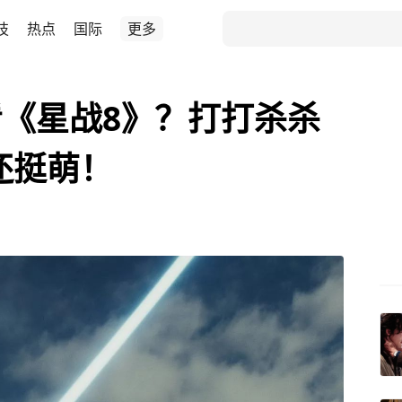
技
热点
国际
更多
《星战8》？打打杀杀
还挺萌！