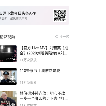
扫码下载今日头条APP
看最新、最热资讯内容
精彩视频
换一换
【官方 Live MV】刘若英《成
全》(2020刘若英陪你) #刘若
英 #成全
05:24
11万
次播放
110警察节丨我依然是我
03:25
11万
次播放
林伯渠外孙齐放：初心不改
一步一个脚印的走下去 #红船
论坛
03:49
11万
次播放