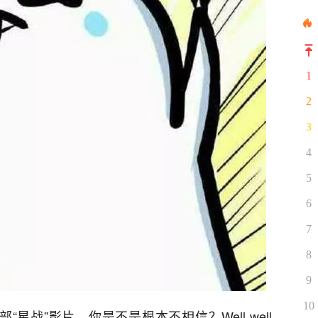
1
2
3
4
5
6
7
8
9
10
星战”影片，你是不是根本不相信？Well well