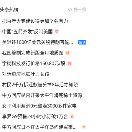
头条热榜
换一换
把百年大党建设得更加坚强有力
中国“五箭齐发”反制美国
美退还1000亿美元关税特朗普输了吗
我国编制完成新版全月地质图
宇树科技发行价格150.80元/股
对话重庆地铁吐血女孩
村民2千万拆迁款被分掉8年后才知晓
中方回应是否开采太平洋海底稀土资源
女子利用漏洞0元薅走3000多件家电
享界G9预售24小时小订破1万台
中方回应日本在太平洋岛屿建军事设施