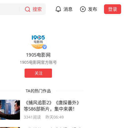
搜索
消息
发布
登录
1905电影网
1905电影网官方账号
关注
TA的热门作品
《捕风追影2》《唐探番外》
等586部新片，集中来袭！
3341
阅读
昨天06:49