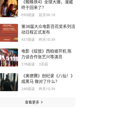
《蜘蛛侠4》全球大爆，漫威
终于回来了？
690
阅读
前天06:18
第38届大众电影百花奖系列活
动日程正式发布
437
阅读
昨天10:39
电影《绽放》西柏坡开机 陈
力谈合作张艺兴等演员
378
阅读
3天前
《奥德赛》创纪录《八仙！》
成黑马 做对了什么？
246
阅读
昨天10:39
查看更多