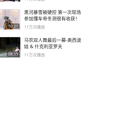
黑河暴雪被硬控 第一次现场
参加懂车帝冬测很有收获！
10:21
11万
次播放
马农双人舞最后一幕-奥西波
娃 & 什克利亚罗夫
08:55
11万
次播放