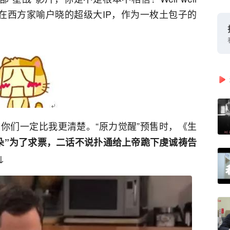
个在西方家喻户晓的超级大IP，作为一枚土包子的
，你们一定比我更清楚。“原力觉醒”预售时，《生
朵”为了求票，二话不说扑通给上帝跪下虔诚祷告
↓