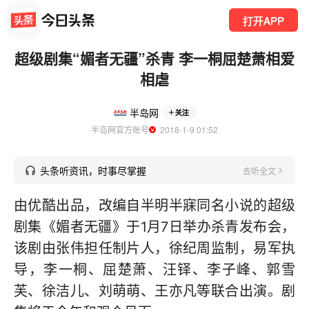
打开APP
超级剧集“媚者无疆”杀青 李一桐屈楚萧相爱
相虐
半岛网
关注
半岛网官方账号
  2018-1-9 01:52
头条听资讯，时事尽掌握
去听全文
由优酷出品，改编自半明半寐同名小说的超级
剧集《媚者无疆》于1月7日举办杀青发布会，
该剧由张伟担任制片人，徐纪周监制，易军执
导，李一桐、屈楚萧、汪铎、李子峰、郭雪
芙、徐洁儿、刘萌萌、王亦凡等联合出演。剧