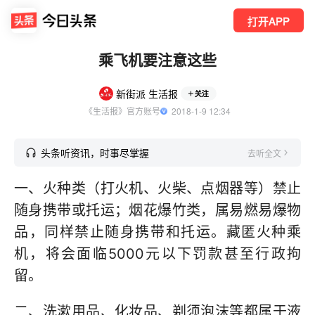
打开APP
乘飞机要注意这些
新街派 生活报
关注
《生活报》官方账号
  2018-1-9 12:34
头条听资讯，时事尽掌握
去听全文
一、火种类（打火机、火柴、点烟器等）禁止
随身携带或托运；烟花爆竹类，属易燃易爆物
品，同样禁止随身携带和托运。藏匿火种乘
机，将会面临5000元以下罚款甚至行政拘
留。
二、洗漱用品、化妆品、剃须泡沫等都属于液