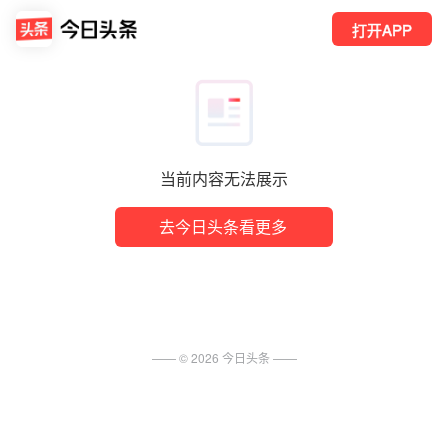
打开APP
当前内容无法展示
去今日头条看更多
—— ©
2026
今日头条
——