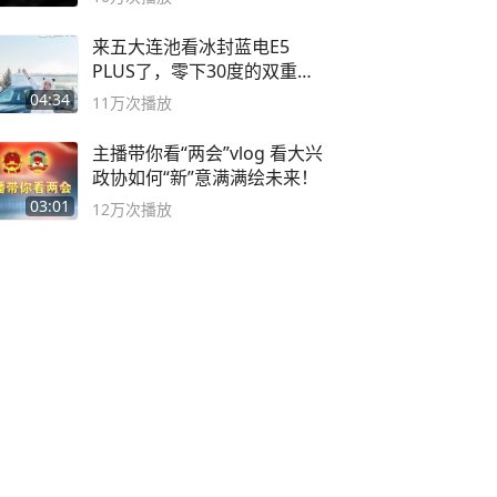
来五大连池看冰封蓝电E5
PLUS了，零下30度的双重冰
封40小时全录
04:34
11万
次播放
主播带你看“两会”vlog 看大兴
政协如何“新”意满满绘未来！
03:01
12万
次播放