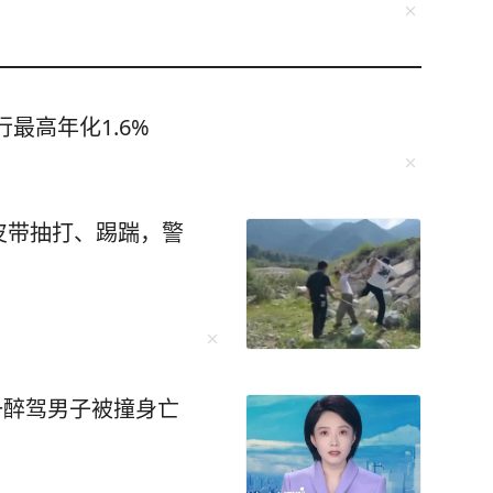
最高年化1.6%
皮带抽打、踢踹，警
一醉驾男子被撞身亡