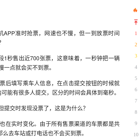
6手机APP准时抢票，网速也不慢，但一到放票时间
1
？
2
3
段1秒售出近700张票，这意味着，一秒钟把一辆
慢一点就会买不到票。
4
5
票后填写乘车人信息，在点击提交按钮的时候就
6
内可能有很多人提交，区分的时间会具体到毫秒。
7
但提交时发现没票了，这是为什么？
8
也在实时变化。由于所有售票渠道的车票都是共
9
，那么去车站或打电话也不会买到票。
10