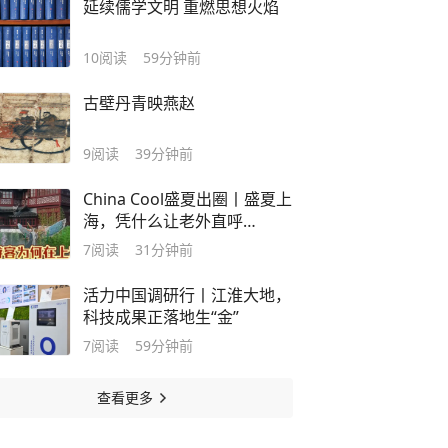
延续儒学文明 重燃思想火焰
10
阅读
59分钟前
古壁丹青映燕赵
9
阅读
39分钟前
China Cool盛夏出圈丨盛夏上
海，凭什么让老外直呼
“Cool”？
7
阅读
31分钟前
活力中国调研行丨江淮大地，
科技成果正落地生“金”
7
阅读
59分钟前
查看更多