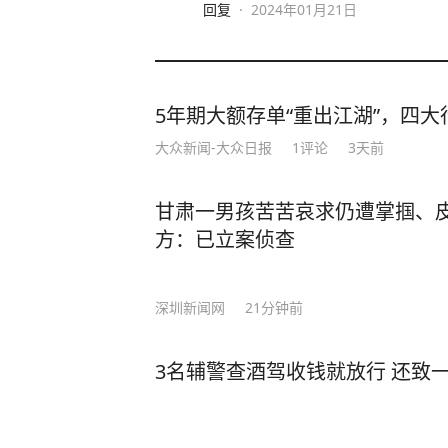
回复
·
2024年01月21日
5年期大额存单“重出江湖”，四大行
大众新闻-大众日报
1
评论
3天前
甘肃一男孩苦苦哀求仍遭掌掴、
方：已立案侦查
深圳新闻网
21分钟前
3名辅警查酒驾收钱就放行 还致