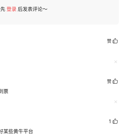
请先
登录
后发表评论～
赞
赞
到票
1
好某些黄牛平台