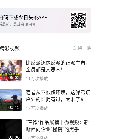
扫码下载今日头条APP
看最新、最热资讯内容
精彩视频
换一换
比反派还像反派的正派主角，
全员都是大恶人！
06:02
11万
次播放
强者从不抱怨环境，这弹弓玩
户外的谁拥有过，太准了#弹
弓#户外
00:15
12万
次播放
“三微”作品展播｜微视频：斩
断伸向企业“秘钥”的黑手
09:06
10万
次播放