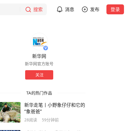
搜索
消息
发布
登录
新华网
新华网官方账号
关注
TA的热门作品
新华走笔丨小野象仔仔和它的
“象爸爸”
28
阅读
59分钟前