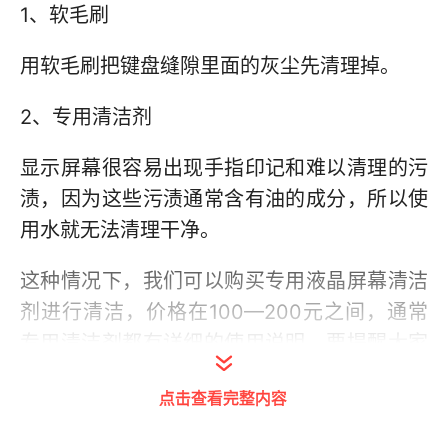
1、软毛刷
用软毛刷把键盘缝隙里面的灰尘先清理掉。
2、专用清洁剂
显示屏幕很容易出现手指印记和难以清理的污
渍，因为这些污渍通常含有油的成分，所以使
用水就无法清理干净。
这种情况下，我们可以购买专用液晶屏幕清洁
剂进行清洁，价格在100—200元之间，通常
专用清洁剂都有详细的使用说明。要提醒大家
一点，尽量去大商场购买专用清洁剂，不要为
点击查看完整内容
了省钱而购买一些不知名的清洁剂，因为这种
商品里很容易被添加含有腐蚀性化学物质，对