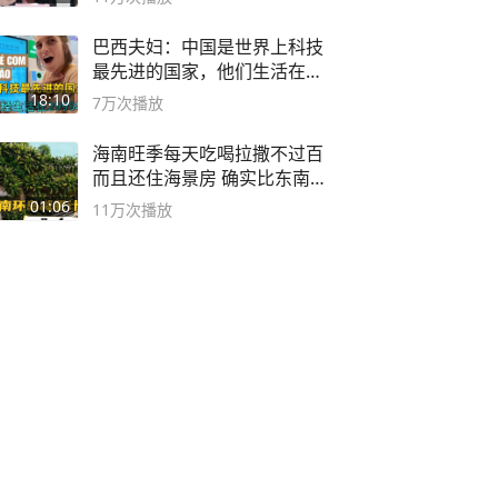
巴西夫妇：中国是世界上科技
最先进的国家，他们生活在
2999年
18:10
7万
次播放
海南旺季每天吃喝拉撒不过百
而且还住海景房 确实比东南
亚合适
01:06
11万
次播放