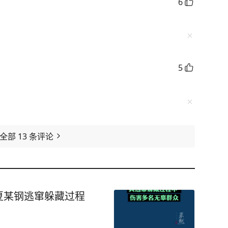
6
5
看全部
13
条评论
夏某钢逃窜躲藏过程