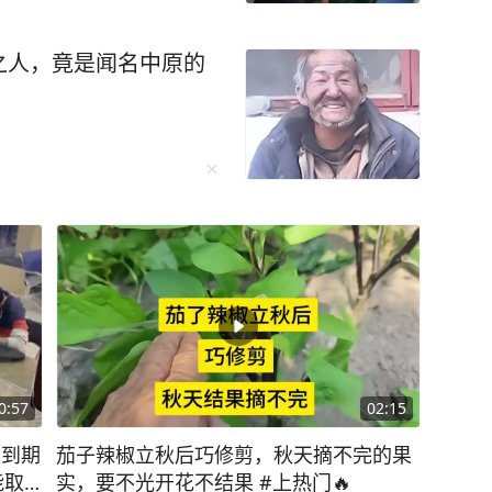
之人，竟是闻名中原的
0:57
02:15
，到期
茄子辣椒立秋后巧修剪，秋天摘不完的果
能取9
实，要不光开花不结果 #上热门🔥