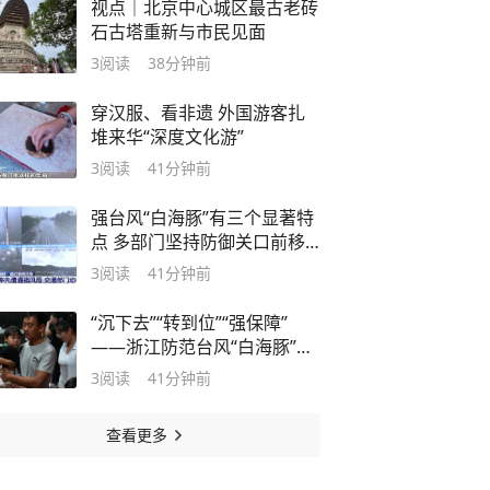
视点｜北京中心城区最古老砖
石古塔重新与市民见面
3
阅读
38分钟前
穿汉服、看非遗 外国游客扎
堆来华“深度文化游”
3
阅读
41分钟前
强台风“白海豚”有三个显著特
点 多部门坚持防御关口前移
保通保畅保安全
3
阅读
41分钟前
“沉下去”“转到位”“强保障”
——浙江防范台风“白海豚”一
线扫描
3
阅读
41分钟前
查看更多