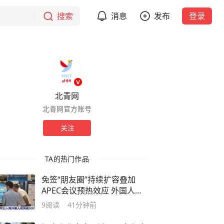
搜索
消息
发布
登录
北青网
北青网官方账号
关注
TA的热门作品
免签“朋友圈”持续扩容叠加
APEC会议预热效应 外国人来
华热度持续攀升
9
阅读
41分钟前