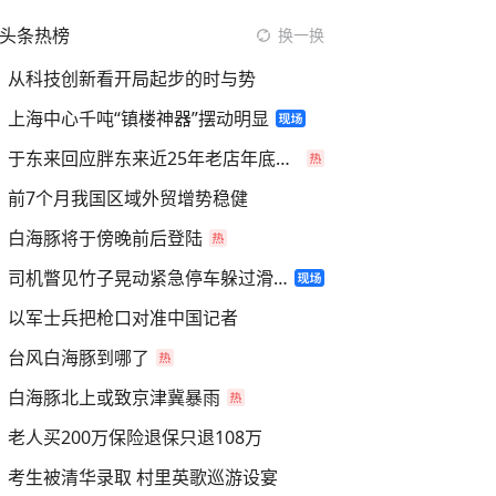
头条热榜
换一换
从科技创新看开局起步的时与势
上海中心千吨“镇楼神器”摆动明显
于东来回应胖东来近25年老店年底关闭
前7个月我国区域外贸增势稳健
白海豚将于傍晚前后登陆
司机瞥见竹子晃动紧急停车躲过滑坡
以军士兵把枪口对准中国记者
台风白海豚到哪了
白海豚北上或致京津冀暴雨
老人买200万保险退保只退108万
考生被清华录取 村里英歌巡游设宴