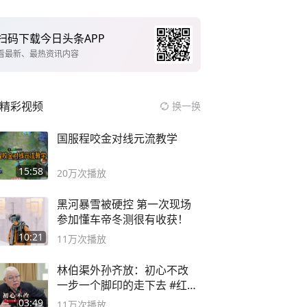
扫码下载今日头条APP
看最新、最热资讯内容
精彩视频
换一换
国服程咬金对线元流教学
15:58
20万
次播放
黑河暴雪被硬控 第一次现场
参加懂车帝冬测很有收获！
10:21
11万
次播放
林伯渠外孙齐放：初心不改
一步一个脚印的走下去 #红船
论坛
03:49
11万
次播放