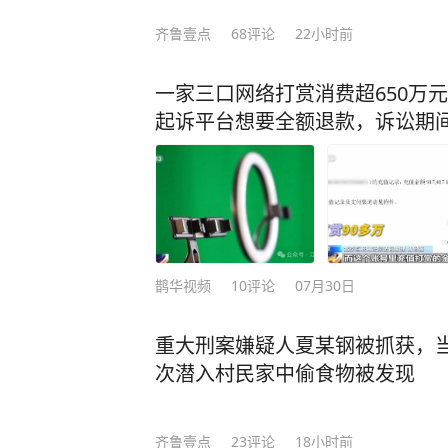
齐鲁壹点
68
评论
22小时前
一家三口网络打赏消费超650万
起诉平台想要全额退款，诉讼期间
鹊华视频
10
评论
07月30日
重大刑案嫌疑人夏某钢被抓获，当
次潜入村民家中偷食物被发现
齐鲁壹点
23
评论
18小时前