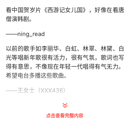
看中国贺岁片《西游记女儿国》，好像在看唐
僧演韩剧。
——ning_read
以前的歌手如李丽华、白虹、林翠、林黛、白
光等唱新年歌很有活力，很有气氛，歌词也写
得有意思，不像现在年轻一代唱得有气无力。
希望电台多播这些歌曲。
——王女士（XXX436）
一大早开车打开收音机，就听到男男女女争论
不休的广播剧，觉得很烦，新年应该多播新年
点击查看完整内容
歌，听了才会开心。