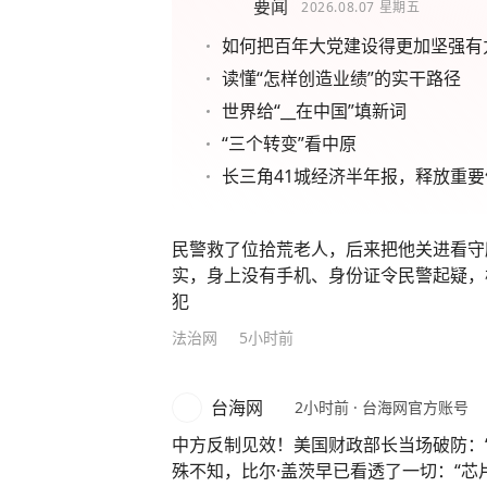
要闻
2026.08.07
星期五
如何把百年大党建设得更加坚强有
读懂“怎样创造业绩”的实干路径
世界给“__在中国”填新词
“三个转变”看中原
长三角41城经济半年报，释放重要
民警救了位拾荒老人，后来把他关进看守
实，身上没有手机、身份证令民警起疑，
犯
法治网
5小时前
台海网
2小时前
·
台海网官方账号
中方反制见效！美国财政部长当场破防：
殊不知，比尔·盖茨早已看透了一切：“芯