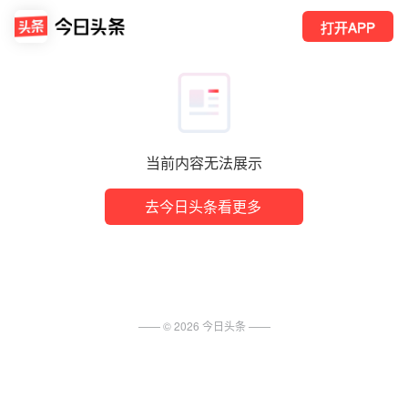
打开APP
当前内容无法展示
去今日头条看更多
—— ©
2026
今日头条
——