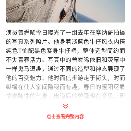
演员曾舜晞今日曝光了一组去年在摩纳哥拍摄
的写真系列照片。他身着淡蓝色牛仔风衣内搭
纯色T恤配黑色紧身牛仔裤，整体造型简约而
不失青春活力。写真中的曾舜晞依旧和荧幕中
一样鬼马逗趣，通过不同的造型和神态展现了
他的百变魅力。他时而信步游走于街头，时而
纵横在仙人掌间隐秘而有趣，春日的暖阳尽显
慵懒随性的气息。出道后的曾舜晞在音乐、影
视、综艺、时尚等多领域发展并不断突破自
己，在探索中成长。愿他一路前行不忘初心，
点击查看完整内容
未来可期。