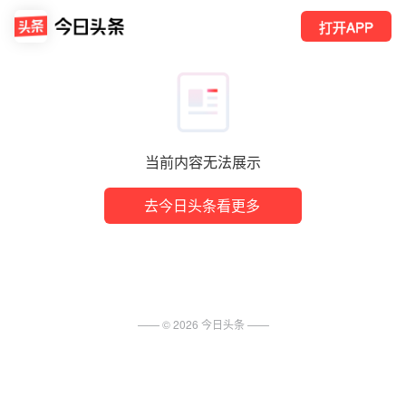
打开APP
当前内容无法展示
去今日头条看更多
—— ©
2026
今日头条
——