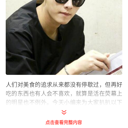
人们对美食的追求从来都没有停歇过，但再好
吃的东西也有人会不喜欢，就算是活在荧幕上
的明星也不例外。今天小编来为大家扒扒以下
7位明星们讨厌吃的食物，快来看看你跟你爱
豆讨厌吃的食物是不是一样的吧。
点击查看完整内容