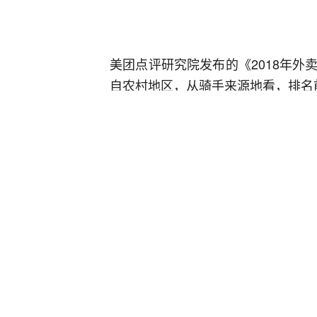
美团点评研究院发布的《2018年外
自农村地区，从骑手来源地看，排名
河南
安徽
四川
江苏
广东