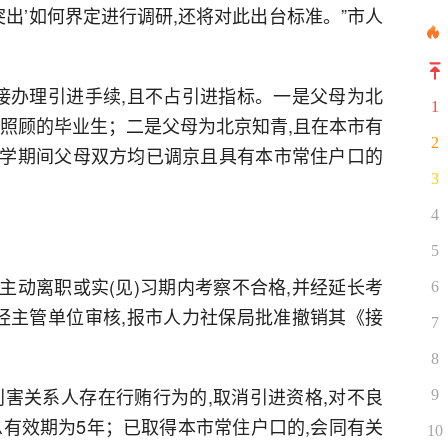
突出’如何界定进行调研,还将对此出台标准。”市人
直接办理引进手续,且不占引进指标。一是父母为北
1
要照顾的毕业生；二是父母为北京知青,且在本市有
2
学期间父母双方均已调京且具有本市常住户口的
3
4
5
内主动离职或实(见)习期内考察不合格,并经延长考
6
,经主管单位审核,报市人力社保局批准撤销其《接
7
8
利害关系人存在行贿行为的,取消引进资格,对不良
9
息有效期为5年；已取得本市常住户口的,会同有关
10