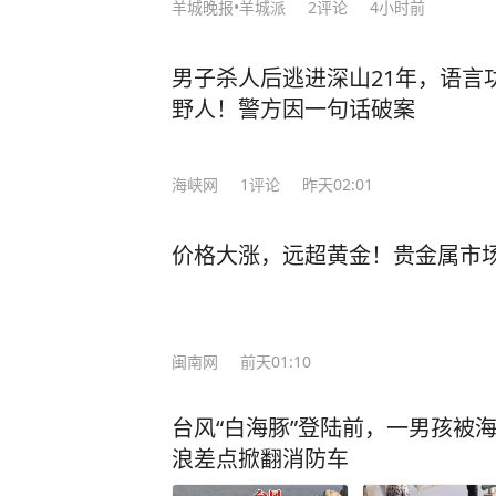
羊城晚报•羊城派
2
评论
4小时前
男子杀人后逃进深山21年，语言
野人！警方因一句话破案
海峡网
1
评论
昨天02:01
价格大涨，远超黄金！贵金属市场
闽南网
前天01:10
台风“白海豚”登陆前，一男孩被
浪差点掀翻消防车