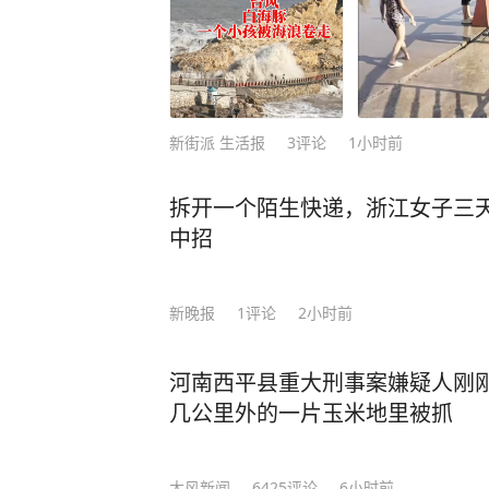
新街派 生活报
3
评论
1小时前
拆开一个陌生快递，浙江女子三天
中招
新晚报
1
评论
2小时前
河南西平县重大刑事案嫌疑人刚
几公里外的一片玉米地里被抓
大风新闻
6425
评论
6小时前