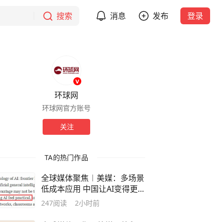
搜索
消息
发布
登录
环球网
环球网官方账号
关注
TA的热门作品
全球媒体聚焦︱美媒：多场景
低成本应用 中国让AI变得更
具实用价值
247
阅读
2小时前