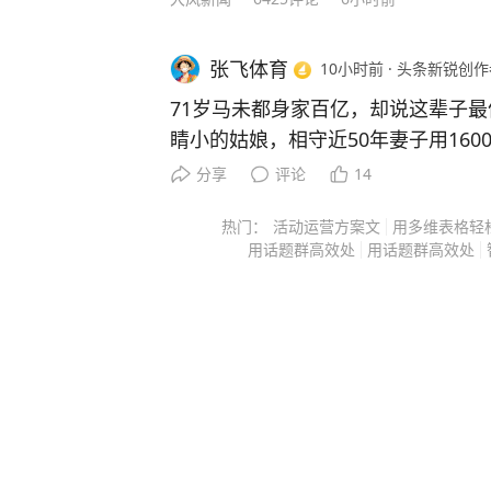
张飞体育
10小时前
·
头条新锐创作
71岁马未都身家百亿，却说这辈子
睛小的姑娘，相守近50年妻子用1600
信源：（澎湃新闻——马未都：第一
分享
评论
14
架，解开心结用了半辈子） 1977年冬天，北京国营230厂的车
热门：
活动运营方案文
用多维表格轻
间门口，棉门帘一掀，走进来一个姑娘。 脸蛋冻得通
用话题群高效处
用话题群高效处
黑辫子油亮亮的，穿着小碎花棉袄。 她叫贾宏伟，那年18岁，
刚从河南跟着当兵的父亲来到北京，在小
那时候22岁，在厂里当铣工，一个月挣32块钱
长得不算精神，眼睛小小的，可他有
他没事就往小车车间跑，找各种借口
性格安静，但每次都被他逗笑。 两个人就这么熟了。 谈恋爱没
什么花销，马未都骑自行车带她去玉渊潭后山
票，人也少，找个没人的小山包坐下，一