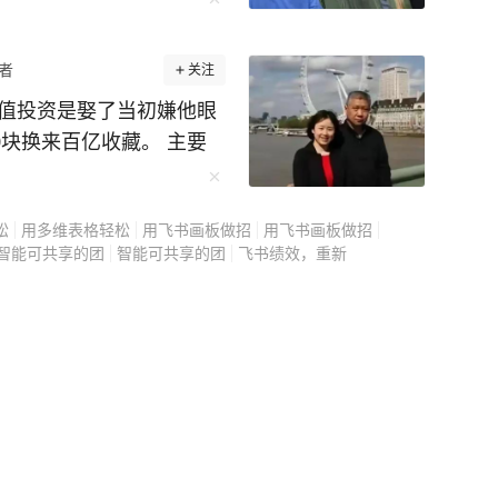
者
关注
最值投资是娶了当初嫌他眼
块换来百亿收藏。 主要
次见岳父，我们大吵一
松
用多维表格轻松
用飞书画板做招
用飞书画板做招
红，两条
智能可共享的团
智能可共享的团
飞书绩效，重新
车车间干活。 马未都
。 个子挺高，但
个本事，特别会说笑话。
跟贾宏伟搭话看，贾宏伟
。 那里不收门
待就是大半天。 到了