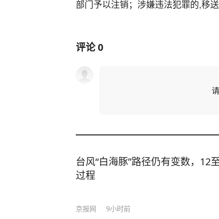
部门予以注销；涉嫌违法犯罪的,移
评论
0
台风“白海豚”路径仍有变数，12
过程
京报网
9小时前