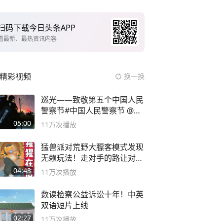
扫码下载今日头条APP
看最新、最热资讯内容
精彩视频
换一换
巡光——致敬第五个中国人民
警察节#中国人民警察节 @抖
音小助手
05:00
11万
次播放
猛兽派对荒野大膘客模式发现
无赖玩法！走对手的路让对手
无路可走
04:43
11万
次播放
数读检察公益诉讼十年！中英
双语短片上线
02:27
11万
次播放