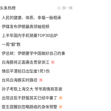
头条热榜
换一换
人民的健康、体质、幸福一脉相承
伊媒发布伊朗最高领袖视频
上半年国内手机销量TOP30出炉
一周“靓”数
伊总统：伊朗要学中国做好自己的事
白海豚将正面袭击贯穿浙江
情侣平潭拍日出坠崖1死1伤
台风白海豚实时路径
孙子考取上海交大 爷爷高情商答谢
出现这些不舒服其实已经中暑了
医生提醒别忽略肠癌的身体预警