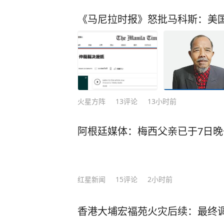
《马尼拉时报》怒批马科斯：美
火星方阵
13
评论
13小时前
阿根廷媒体：梅西父亲已于7日晚
红星新闻
15
评论
2小时前
香港大埔宏福苑火灾后续：最终