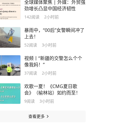
全球媒体聚焦 | 外媒：外贸强
劲增长凸显中国经济韧性
142
阅读
2小时前
暴雨中，“00后”女警瞬间冲了
上去！
52
阅读
3小时前
视频丨“新疆的交警怎么个个
像我妈！”
37
阅读
2小时前
欢歌一夏！《CMG夏日歌
会》（榆林站）如约而至！
9
阅读
3小时前
查看更多