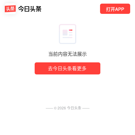
打开APP
当前内容无法展示
去今日头条看更多
—— ©
2026
今日头条
——