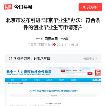
打开APP
北京市发布引进“非京毕业生”办法：符合条
件的创业毕业生可申请落户
中国青年网
关注
中国青年网官方账号
  2018-4-11 08:38
头条听资讯，时事尽掌握
去听全文