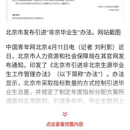
北京市发布引进“非京毕业生”办法。网站截图
中国青年网北京4月11日电（记者 刘利影）近
日，北京市人力资源和社会保障局在其官网发
布通知，印发了《北京市引进非北京生源毕业
生工作管理办法》（以下简称“办法”）。办法
显示，北京市采取指标数量的方式控制引进毕
业生总量，并规定了制定年度指标分配方案所
遵循的五项原则。引进条件中，毕业生原则上
应具有研究生学历，在校或休学期间创业的毕
业生，符合条件的也可申请办理引进。
点击查看完整内容