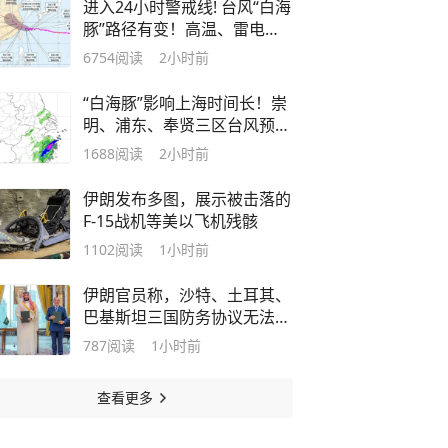
进入24小时警戒线! 台风“白海
豚”路径有变！高温、雷电、
大风、大雨齐袭，厦门发布最
6754
阅读
2小时前
新预警！
“白海豚”影响上海时间长！崇
明、浦东、奉贤三区台风预警
升级
1688
阅读
2小时前
伊朗发布多图，展示被击落的
F-15战机等美以飞机残骸
1102
阅读
1小时前
伊朗官员称，沙特、土耳其、
巴基斯坦三国防务协议无法保
障沙特安全；正如美国“保护
787
阅读
1小时前
伞”也靠不住
查看更多