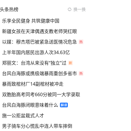
头条热榜
换一换
乐享全民健身 共筑健康中国
新疆女孩在天津偶遇支教老师哭红眼
以媒：穆杰塔巴被紧急送医情况危急
上半年国内居民出游人次34.63亿
郑丽文：台湾从来没有“独立”过
台风白海豚或携极端暴雨重创多省市
暴雨致棺材厂14副棺材被冲走
双胞胎高考同考660分被同一大学录取
台风白海豚闭眼意味着什么
施一公拒盆栽式人才
男子骑车分心慌乱中连人带车摔倒