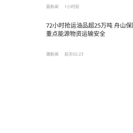
直新闻
1小时前
72小时抢运油品超25万吨 舟山
重点能源物资运输安全
潮新闻
前天02:23
果然视频·看天下|伊朗总统质问
领袖？
齐鲁晚报网
11
评论
4小时前
欧足联继续抵制世界杯，因凡蒂诺