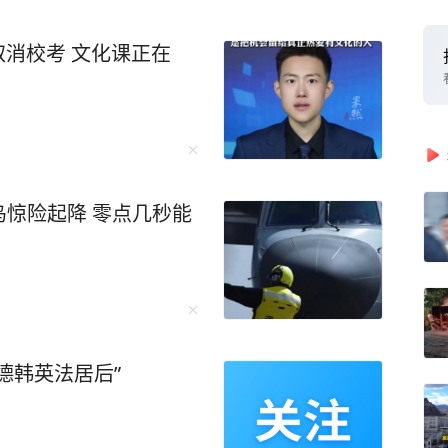
取消校考 文化课正在
惊险起降 零点几秒能
德韩英法居后”