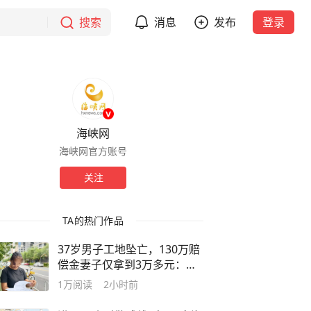
搜索
消息
发布
登录
海峡网
海峡网官方账号
关注
TA的热门作品
37岁男子工地坠亡，130万赔
偿金妻子仅拿到3万多元：公
公转移钱款辩称“替儿还了外
1万
阅读
2小时前
债”，亲属称“钱可能被烧了”，
女方已报警