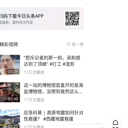
扫码下载今日头条APP
看最新、最热资讯内容
精彩视频
换一换
“怒斥记者的那一刻，讽刺感
达到了顶峰” #打工 #混剪
03:39
12万
次播放
这一站的博物馆盲盒开的是海
盐博物馆，没想到竟然这么好
逛！
01:49
11万
次播放
应急科普 | 高原地震如何针对
性救援？ #西藏地震救援
02:20
12万
次播放