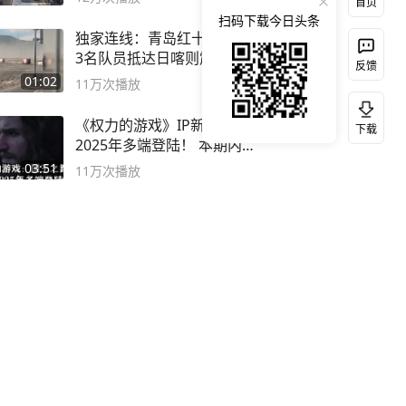
首页
扫码下载今日头条
独家连线：青岛红十字搜救队
3名队员抵达日喀则震中灾区
反馈
01:02
11万
次播放
《权力的游戏》IP新游，
下载
2025年多端登陆！ 本期内容
概要
03:51
11万
次播放