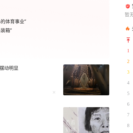
暂
的体育事业”
装箱”
1
2
器摆动明显
3
4
5
6
7
8