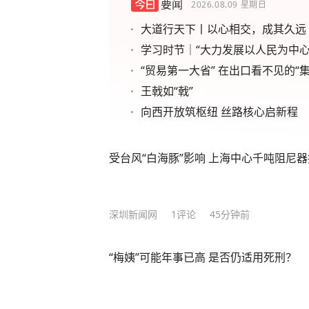
要闻
2026.08.09
星期日
大道行天下丨以心相交，成其久远
学习时节｜“大力发展以人民为中心
“贸易第一大省” 在出口看不见的“集
王戟如“戟”
向西开放筑枢纽 丝路核心启新程
受台风“白海豚”影响 上海中心千吨阻尼
深圳新闻网
1
评论
45分钟前
“梅姨”可能年事已高 是否仍适用死刑？