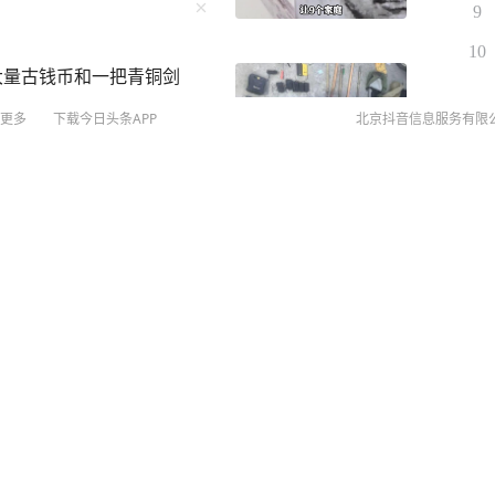
9
10
大量古钱币和一把青铜剑
更多
下载今日头条APP
北京抖音信息服务有限
©
20
扫
方悬赏8万通缉
网络
网上
侵权
MCN
未成年
算法推
？背后两大推手→
京IC
京IC
网络
营业