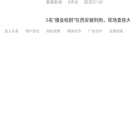
看看新闻
8
评论
前天07:26
5名“摸金校尉”在西安被刑拘，现场查获
加入头条
用户协议
隐私政策
媒体合作
广告合作
友情链接
光明网
1
评论
前天03:03
寿江说法｜27岁女子成卖淫集团主犯，警
湖北日报
3
评论
前天08:29
视频丨一周大涨超7% 金价为何突然上涨
央视新闻
15小时前