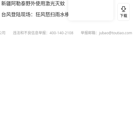
新疆阿勒泰野外使用激光灭蚊
台风登陆现场：狂风怒扫雨水横飞
下载
公司
违法和不良信息举报：400-140-2108
举报邮箱：jubao@toutiao.com
扫码下载今日头条APP
看最新、最热资讯内容
26
今日头条
黄打非网上举报
谣言曝光台
有害信息举报
举报受理公示
 专项举报：mcnjubao@toutiao.com
人相关举报：400-140-2108
荐专项举报：sfjubao@bytedance.com
P证140141号
P备12025439号-3
文化经营许可证 京网文〔2023〕3628-111号
执照
广播电视节目制作经营许可证