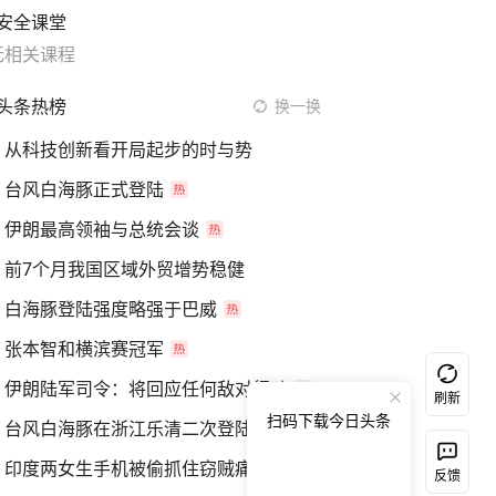
安全课堂
无相关课程
头条热榜
换一换
从科技创新看开局起步的时与势
台风白海豚正式登陆
伊朗最高领袖与总统会谈
前7个月我国区域外贸增势稳健
白海豚登陆强度略强于巴威
张本智和横滨赛冠军
伊朗陆军司令：将回应任何敌对行动
刷新
扫码下载今日头条
台风白海豚在浙江乐清二次登陆
印度两女生手机被偷抓住窃贼痛揍
反馈