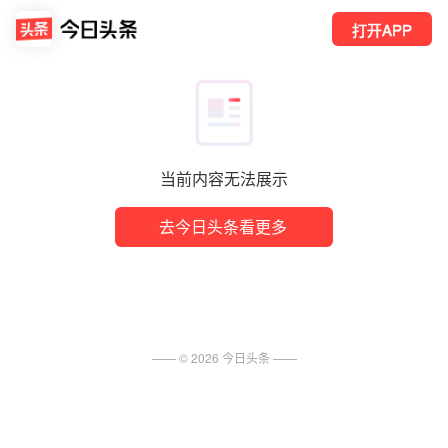
打开APP
当前内容无法展示
去今日头条看更多
—— ©
2026
今日头条
——