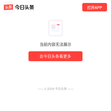
打开APP
当前内容无法展示
去今日头条看更多
—— ©
2026
今日头条
——