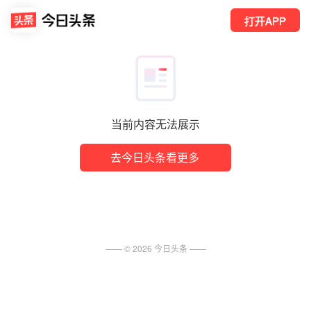
打开APP
当前内容无法展示
去今日头条看更多
—— ©
2026
今日头条
——