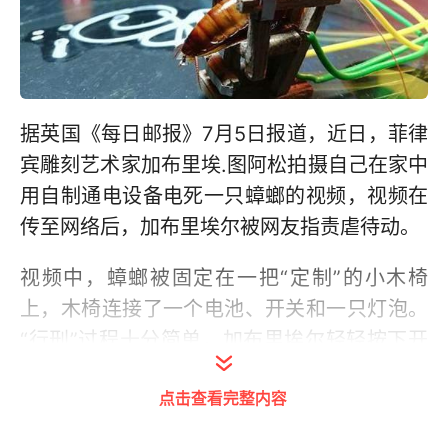
据英国《每日邮报》7月5日报道，近日，菲律
宾雕刻艺术家加布里埃.图阿松拍摄自己在家中
用自制通电设备电死一只蟑螂的视频，视频在
传至网络后，加布里埃尔被网友指责虐待动。
视频中，蟑螂被固定在一把“定制”的小木椅
上，木椅连接了一个电池、开关和一只灯泡。
“行刑”过程十分简单，加布里埃尔轻轻按下开
关，蟑螂抽搐，灯泡闪烁，约15秒后，蟑螂死
点击查看完整内容
去，灯泡常亮。