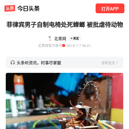
打开APP
菲律宾男子自制电椅处死蟑螂 被批虐待动物
北青网
关注
北青网官方账号
  2018-7-7 06:21
头条听资讯，时事尽掌握
去听全文