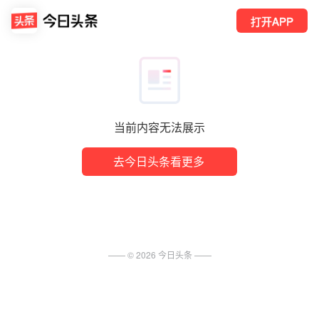
打开APP
当前内容无法展示
去今日头条看更多
—— ©
2026
今日头条
——