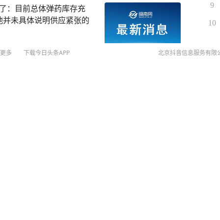
9
了：目前总体弹药库存充
，他并未具体说明供应紧张的
10
更多
下载今日头条APP
北京抖音信息服务有限
可能9日下午至10日早晨在
©
20
扫
网络
网上
侵权
MCN
“油价压得很低”的日子，伊
未成年
算法推
京IC
京IC
网络
营业