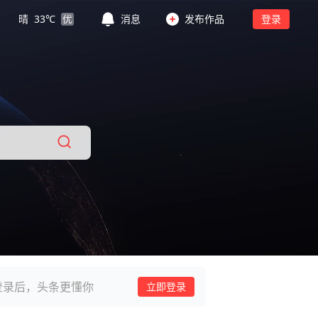
晴
33
℃
优
消息
发布作品
登录
登录后，头条更懂你
立即登录