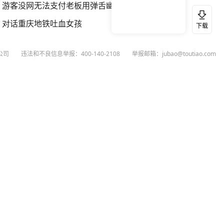
游客没网无法支付老板用弹舌幽默化解
对话重庆地铁吐血女孩
下载
公司
违法和不良信息举报：400-140-2108
举报邮箱：jubao@toutiao.com
扫码下载今日头条APP
看最新、最热资讯内容
26
今日头条
黄打非网上举报
谣言曝光台
有害信息举报
举报受理公示
 专项举报：mcnjubao@toutiao.com
人相关举报：400-140-2108
荐专项举报：sfjubao@bytedance.com
P证140141号
P备12025439号-3
文化经营许可证 京网文〔2023〕3628-111号
执照
广播电视节目制作经营许可证