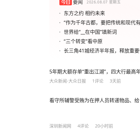
要闻
2026.08.07
星期五
东方之约 相约未来
“作为千年古都，要把传统和现代有
世界给“__在中国”填新词
“三个转变”看中原
长三角41城经济半年报，释放重要
5年期大额存单“重出江湖”，四大行最高年化
大众新闻-大众日报
1
评论
3天前
看守所辅警受贿为在押人员转递物品、给
深圳新闻网
4
评论
20小时前