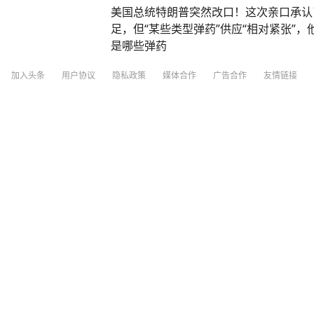
美国总统特朗普突然改口！这次亲口承认
足，但“某些类型弹药”供应“相对紧张”
是哪些弹药
闽南网
5
评论
1小时前
加入头条
用户协议
隐私政策
媒体合作
广告合作
友情链接
中央气象台发布台风预警：台风“白海豚”
浙闽沿海登陆
新黄河
3小时前
特朗普：只要战争一结束我们就能再看到
朗撑不了多久
澎湃新闻
1小时前