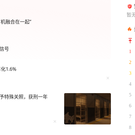
暂
机融合在一起”
信号
1
2
1.6%
3
4
5
予特殊关照，获刑一年
6
7
8