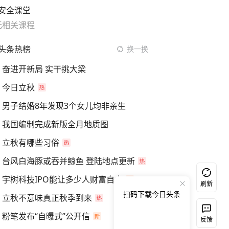
安全课堂
无相关课程
头条热榜
换一换
奋进开新局 实干挑大梁
今日立秋
男子结婚8年发现3个女儿均非亲生
我国编制完成新版全月地质图
立秋有哪些习俗
台风白海豚或吞并鲸鱼 登陆地点更新
宇树科技IPO能让多少人财富自由
刷新
扫码下载今日头条
立秋不意味真正秋季到来
粉笔发布“自曝式”公开信
反馈