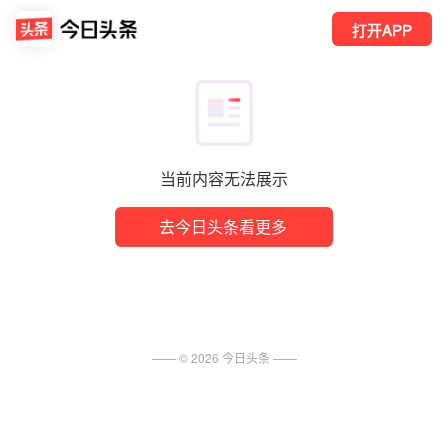
打开APP
当前内容无法展示
去今日头条看更多
—— ©
2026
今日头条
——