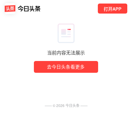
打开APP
当前内容无法展示
去今日头条看更多
—— ©
2026
今日头条
——