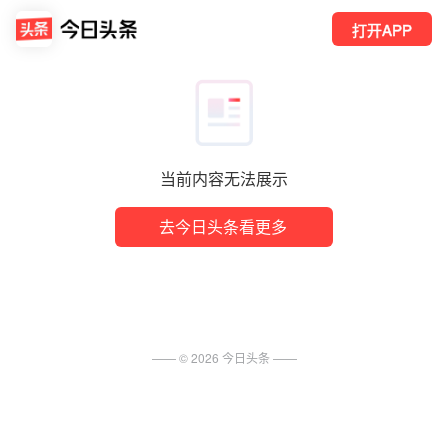
打开APP
当前内容无法展示
去今日头条看更多
—— ©
2026
今日头条
——