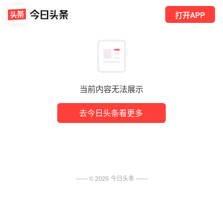
打开APP
当前内容无法展示
去今日头条看更多
—— ©
2026
今日头条
——