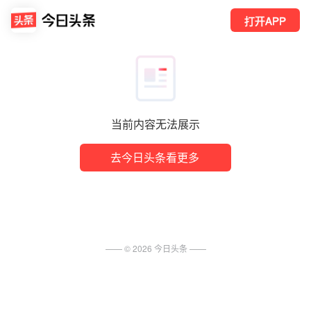
打开APP
当前内容无法展示
去今日头条看更多
—— ©
2026
今日头条
——