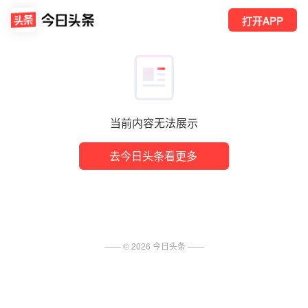
打开APP
当前内容无法展示
去今日头条看更多
—— ©
2026
今日头条
——