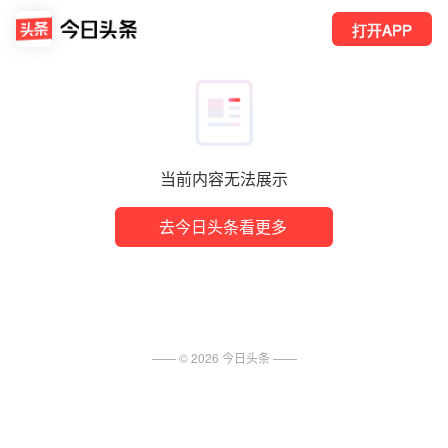
打开APP
当前内容无法展示
去今日头条看更多
—— ©
2026
今日头条
——