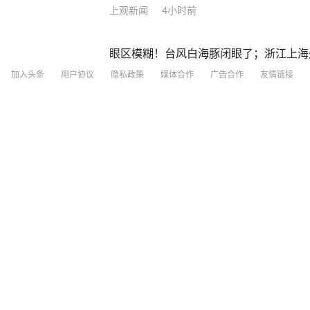
上观新闻
4小时前
眼区模糊！台风白海豚闭眼了；浙江上海
加入头条
用户协议
隐私政策
媒体合作
广告合作
友情链接
红星新闻
23
评论
1小时前
极目新闻
2小时前
·
楚天都市报官方
浙江一男子凌晨充电时遇到交警，上前围
还自曝喝酒，被当场控制，查出醉驾 近
一起饮酒后驾车“送上门”的违法案例。一
分享
6
5
6日0时许，余杭公安交管大队五常中队
时，正在一旁等候充电位的舒某见有交警
云南宣威凌晨通报：村民过火把节时，盛
走上前围观“吃瓜”，并主动向交警发问：“
倒引发燃烧，致16人被灼伤，伤者正在
的问话立刻引起了执勤交警的高度警觉。
怎么了？”面对交警问询，舒某毫无防备