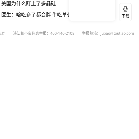
美国为什么盯上了多晶硅
医生：啥吃多了都会胖 牛吃草也长肉
下载
公司
违法和不良信息举报：400-140-2108
举报邮箱：jubao@toutiao.com
扫码下载今日头条APP
看最新、最热资讯内容
26
今日头条
黄打非网上举报
谣言曝光台
有害信息举报
举报受理公示
 专项举报：mcnjubao@toutiao.com
人相关举报：400-140-2108
荐专项举报：sfjubao@bytedance.com
P证140141号
P备12025439号-3
文化经营许可证 京网文〔2023〕3628-111号
执照
广播电视节目制作经营许可证