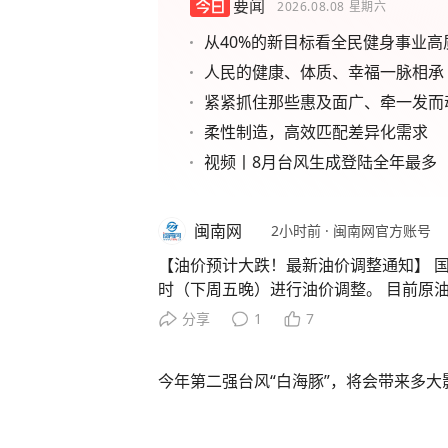
要闻
2026.08.08
星期六
从40%的新目标看全民健身事业高
人民的健康、体质、幸福一脉相承
紧紧抓住那些惠及面广、牵一发而
柔性制造，高效匹配差异化需求
视频丨8月台风生成登陆全年最多
闽南网
2小时前
·
闽南网官方账号
【油价预计大跌！最新油价调整通知】 国
时（下周五晚）进行油价调整。 目前原油变化率已达到-9.57%，预
计下调油价395元/吨。根据目前的预期跌
分享
1
7
~0.36元/升。 不过需要提醒大家，计
存，如果后续国际原油快速反弹回升，当
今年第二强台风“白海豚”，将会带来多大
终能否落地、下调多少，一切以发改委官
发布、新华社、今日油价