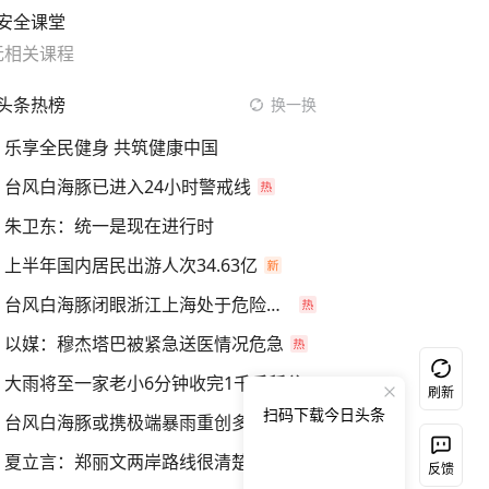
安全课堂
无相关课程
头条热榜
换一换
乐享全民健身 共筑健康中国
台风白海豚已进入24小时警戒线
朱卫东：统一是现在进行时
上半年国内居民出游人次34.63亿
台风白海豚闭眼浙江上海处于危险半圆
以媒：穆杰塔巴被紧急送医情况危急
大雨将至一家老小6分钟收完1千斤稻谷
刷新
扫码下载今日头条
台风白海豚或携极端暴雨重创多省市
夏立言：郑丽文两岸路线很清楚
反馈