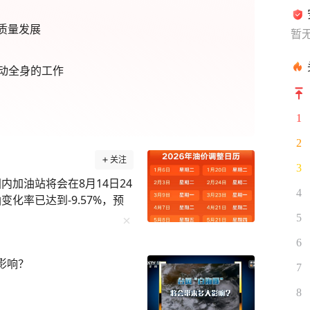
质量发展
暂
动全身的工作
1
2
关注
3
内加油站将会在8月14日24
4
幅，汽柴油价格将下跌0.30
5
价周期仍有5个统计日，变数尚
6
前的预跌幅度将会收窄，最
影响？
方公告为准。 来源：湖北
7
8