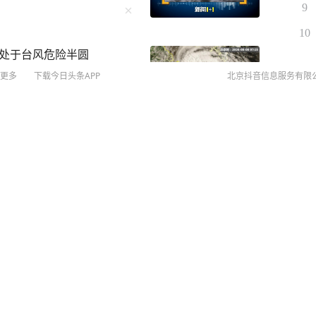
9
10
处于台风危险半圆
更多
下载今日头条APP
北京抖音信息服务有限
©
20
扫
账号
关注
网络
网上
观搭讪“你们在查酒驾吗”，
侵权
日，杭州公安交管部门查获
2
图
MCN
起来看看是怎么回事。 7月2
未成年
执勤交警在加油站处理事故
算法推
在场，因好奇心驱使，下车
有可燃液体的塑料桶意外倾
京IC
你们查酒驾吗？” 这句突兀
医院接受治疗，伤情平稳
京IC
交警回应：“在处理事故，
网络
地说：“我喝了瓶啤酒，我怕
营业